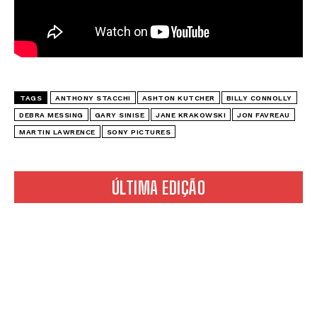
TAGS
ANTHONY STACCHI
ASHTON KUTCHER
BILLY CONNOLLY
DEBRA MESSING
GARY SINISE
JANE KRAKOWSKI
JON FAVREAU
MARTIN LAWRENCE
SONY PICTURES
ÚLTIMA EDIÇÃO