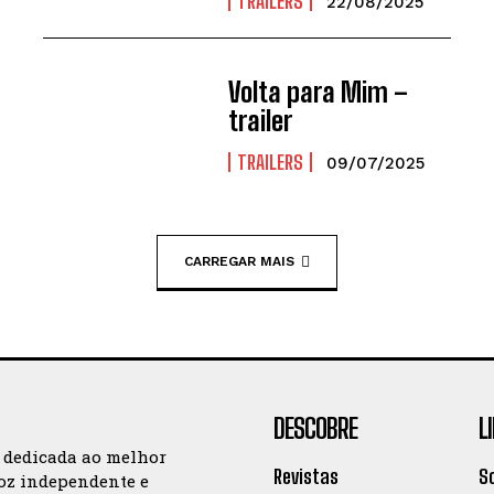
TRAILERS
22/08/2025
Volta para Mim –
trailer
TRAILERS
09/07/2025
CARREGAR MAIS
DESCOBRE
L
a dedicada ao melhor
Revistas
S
oz independente e