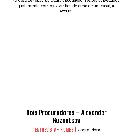
«O Convite» abre-se a uma encenação. Somos convidados,
juntamente com os vizinhos de cima de um casal, a
entrar...
Dois Procuradores – Alexander
Kuznetsov
ENTREVISTA - FILMES
Jorge Pinto