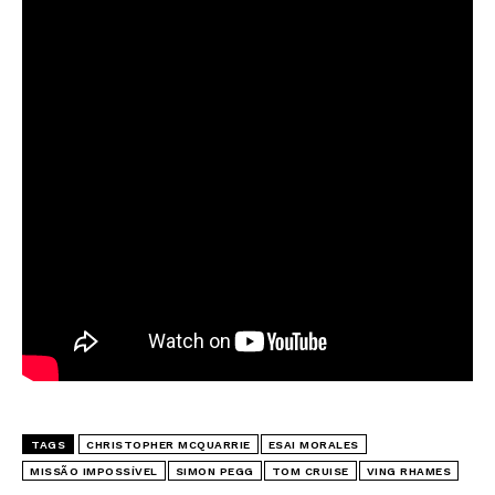
TAGS
CHRISTOPHER MCQUARRIE
ESAI MORALES
MISSÃO IMPOSSÍVEL
SIMON PEGG
TOM CRUISE
VING RHAMES