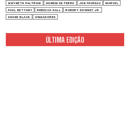
GWYNETH PALTROW
HOMEM DE FERRO
JON FAVREAU
MARVEL
PAUL BETTANY
REBECCA HALL
ROBERT DOWNEY JR.
SHANE BLACK
VINGADORES
ÚLTIMA EDIÇÃO