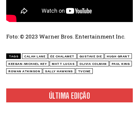
Foto: © 2023 Warner Bros. Entertainment Inc.
TAGS
CALAH LANE
ÉE CHALAMET
GUSTAVE DIE
HUGH GRANT
KEEGAN-MICHAEL KEY
MATT LUCAS
OLIVIA COLMAN
PAUL KING
ROWAN ATKINSON
SALLY HAWKINS
TVCINE
ÚLTIMA EDIÇÃO