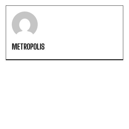
METROPOLIS
TAMBÉM PODERÁ GOSTAR DE
O presente não é cinematográfico!
Assalto à moda do Brasil