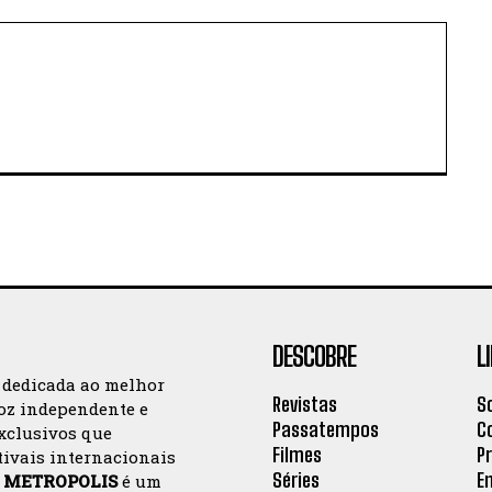
DESCOBRE
L
 dedicada ao melhor
Revistas
S
oz independente e
Passatempos
C
exclusivos que
Filmes
P
tivais internacionais
Séries
E
a
METROPOLIS
é um