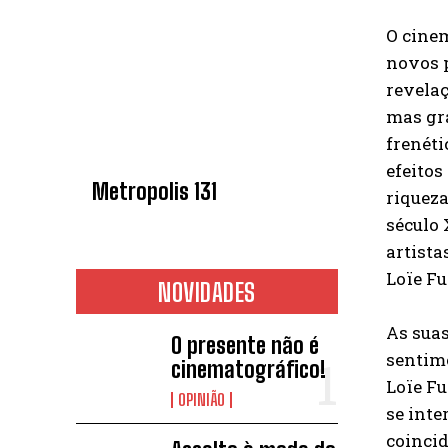
O cinem
novos p
revelaç
mas gra
frenéti
efeitos
Metropolis 131
riqueza
século
artista
Loïe Fu
NOVIDADES
As suas
O presente não é
sentime
cinematográfico!
Loïe Fu
OPINIÃO
se inte
coinci