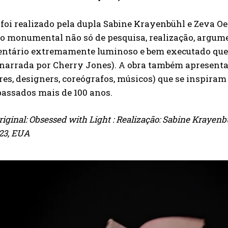
 foi realizado pela dupla Sabine Krayenbühl e Zeva O
ho monumental não só de pesquisa, realização, argum
*
ntário extremamente luminoso e bem executado que no
(narrada por Cherry Jones). A obra também apresenta
Concordo com a
Política de privacidade.
res, designers, coreógrafos, músicos) que se inspira
Vais receber informação sobre futuros passatempos.
passados mais de 100 anos.
ENVIAR
original: Obsessed with Light : Realização: Sabine Kraye
23, EUA