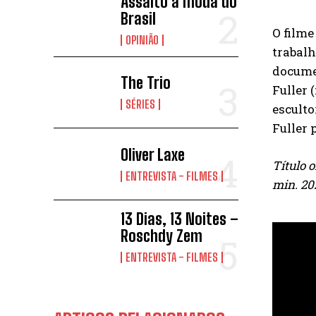
Assalto à moda do
Brasil
O filme
OPINIÃO
trabal
docume
The Trio
Fuller 
SÉRIES
esculto
Fuller 
Oliver Laxe
Título 
ENTREVISTA - FILMES
min. 20
13 Dias, 13 Noites –
Roschdy Zem
ENTREVISTA - FILMES