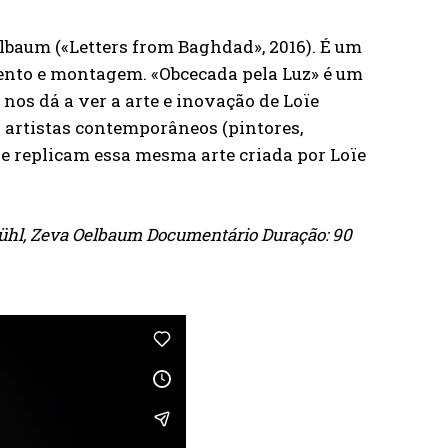
elbaum («Letters from Baghdad», 2016). É um
ento e montagem. «Obcecada pela Luz» é um
s dá a ver a arte e inovação de Loïe
 artistas contemporâneos (pintores,
m e replicam essa mesma arte criada por Loïe
nbühl, Zeva Oelbaum Documentário Duração: 90