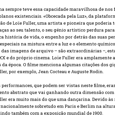
a sempre teve essa capacidade maravilhosa de nos fa
lanos existenciais. «Obcecada pela Luz», da platafo
ão de Loïe Fuller, uma artista e pioneira que poderia t
ças ao seu talento, o seu génio artístico perdura par
ca história de vida, o engenho por detrás das suas pe
 especiais na mistura entre a luz e o elemento químico
 das imagens de arquivo – são extraordinárias –, est
 XX e do próprio cinema. Loïe Fuller era amplamente
s da época. O filme menciona algumas citações dos g
ller, por exemplo, Jean Cocteau e Auguste Rodin.
 performances, que podem ser vistas neste filme, er
nto abstrato que vai ganhando outra dimensão com a u
ller era muito mais do que uma dançarina. Devido às 
rnacionalmente sobretudo em Paris e Berlim na altura
dindo também com a exposição mundial de 1900.