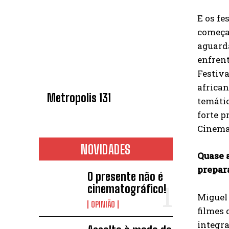
E os fe
começan
aguarda
enfrent
Festiva
african
Metropolis 131
temátic
forte p
Cinemat
NOVIDADES
Quase a
prepar
O presente não é
cinematográfico!
Miguel 
OPINIÃO
filmes 
integra