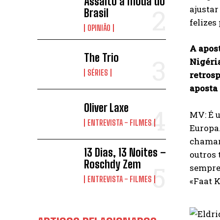
Assalto à moda do
ajustar
Brasil
felizes
OPINIÃO
A apos
The Trio
Nigéria
SÉRIES
retros
aposta
Oliver Laxe
MV: É 
ENTREVISTA - FILMES
Europa.
chamar 
13 Dias, 13 Noites –
outros 
Roschdy Zem
sempre 
ENTREVISTA - FILMES
«Faat K