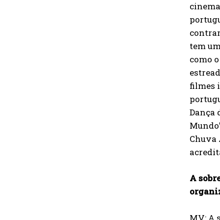
cinema
portugu
contrar
tem um
como o 
estread
filmes 
portugu
Dança d
Mundo”
Chuva A
acredit
A sobr
organiz
MV: A s