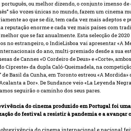
 português, ou melhor dizendo, o conjunto imenso de
ês” são vozes únicas no mundo, fazem um cinema muit
iamente ao que se diz, tem cada vez mais adeptos e 
a reputação enorme e cada vez mais países com tradi
melhor que se faz anualmente. Esta selecção de 2020 é
os no estrangeiro, o IndieLisboa vai apresentar «A
internacionais do ano, multi-premiado desde a sua est
esas de Cannes «O Cordeiro de Deus» e «Corte», ambo
o Cipreste» da dupla Caló-Queimadela, na competição 
 de Basil da Cunha, em Toronto estreou «A Mordida»
calanta a Dor». De Sundance veio «La Leyenda Negra».
amos seguirão o caminho dos seus pares.
evivência do cinema produzido em Portugal foi uma 
ação do festival a resistir à pandemia e a avançar 
obrevivência do cinema internacional e nacional fe