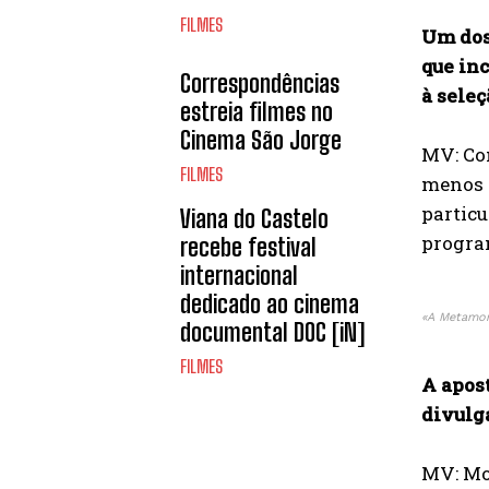
FILMES
Um dos
que inc
Correspondências
à seleç
estreia filmes no
Cinema São Jorge
MV: Com
FILMES
menos v
particu
Viana do Castelo
program
recebe festival
internacional
dedicado ao cinema
«A Metamor
documental DOC [iN]
FILMES
A apos
divulga
MV: Mos