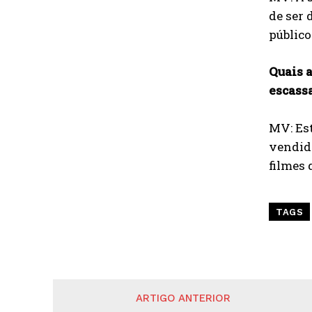
de ser 
público
Quais 
escass
MV: Es
vendido
filmes 
TAGS
ARTIGO ANTERIOR