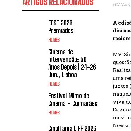
ARTIGOS RELACIONADOS
«Eldridge C
FEST 2026:
A ediçã
Premiados
discus
racism
FILMES
Cinema de
MV: Sim
Intervenção: 50
questõe
Anos Depois | 24-26
Realiza
Jun., Lisboa
uma ref
FILMES
juntos 
naquele
Festival Mimo de
viva do
Cinema – Guimarães
Davis é
FILMES
movime
Newsre
Cinalfama LIFF 2026