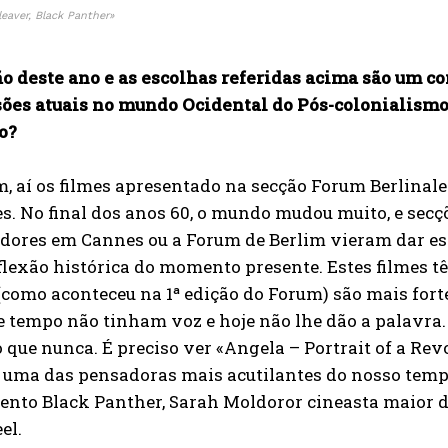
leaver, Black Panther»
o deste ano e as escolhas referidas acima são um co
sões atuais no mundo Ocidental do Pós-colonialismo,
o?
, aí os filmes apresentado na secção Forum Berlinal
s. No final dos anos 60, o mundo mudou muito, e secç
dores em Cannes ou a Forum de Berlim vieram dar esp
lexão histórica do momento presente. Estes filmes 
(como aconteceu na 1ª edição do Forum) são mais fort
 tempo não tinham voz e hoje não lhe dão a palavra. D
 que nunca. É preciso ver «Angela – Portrait of a R
 uma das pensadoras mais acutilantes do nosso tempo,
nto Black Panther, Sarah Moldoror cineasta maior da
el.