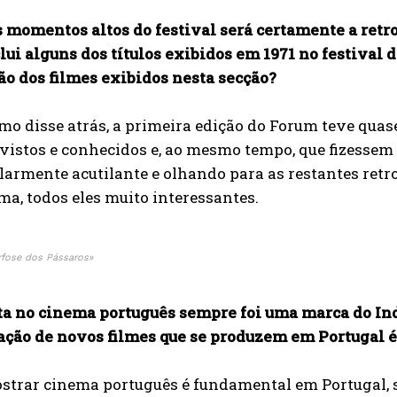
 momentos altos do festival será certamente a retr
lui alguns dos títulos exibidos em 1971 no festival 
ão dos filmes exibidos nesta secção?
o disse atrás, a primeira edição do Forum teve quase
istos e conhecidos e, ao mesmo tempo, que fizessem 
larmente acutilante e olhando para as restantes retro
a, todos eles muito interessantes.
fose dos Pássaros»
ta no cinema português sempre foi uma marca do In
ção de novos filmes que se produzem em Portugal é u
trar cinema português é fundamental em Portugal, se