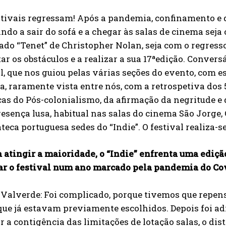
stivais regressam! Após a pandemia, confinamento e 
do a sair do sofá e a chegar às salas de cinema seja 
do “Tenet” de Christopher Nolan, seja com o regresso 
ar os obstáculos e a realizar a sua 17ªedição. Conve
l, que nos guiou pelas várias seções do evento, com 
a, raramente vista entre nós, com a retrospetiva dos 
as do Pós-colonialismo, da afirmação da negritude e
resença lusa, habitual nas salas do cinema São Jorge, 
eca portuguesa sedes do “Indie”. O festival realiza-se
 atingir a maioridade, o “Indie” enfrenta uma ediçã
ar o festival num ano marcado pela pandemia do Co
Valverde: Foi complicado, porque tivemos que repens
que já estavam previamente escolhidos. Depois foi adi
r a contigência das limitações de lotação salas, o dis