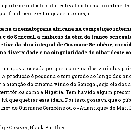
 a parte de indústria do festival ao formato online. D
 por finalmente estar quase a começar.
ta na cinematografia africana na competição interna
 e do Senegal, a exibição da obra da franco-senegal
petiva da obra integral de Ousmane Sembène, consid
 na diversidade e na singularidade do olhar deste c
uma aposta ousada porque o cinema dos variados país
 A produção é pequena e tem gerado ao longo dos anos
a atenção do cinema vindo do Senegal, seja ele dos 
territórios como a Nigéria. Tem havido algum precon
há que quebrar esta ideia. Por isso, gostava que o pú
iné» de Ousmane Sembène ou o «Atlantique» de Mati 