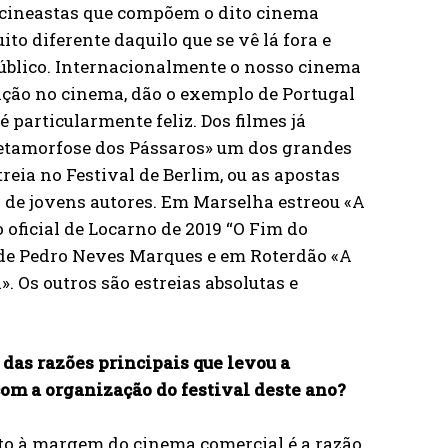
 cineastas que compõem o dito cinema
o diferente daquilo que se vê lá fora e
público. Internacionalmente o nosso cinema
ção no cinema, dão o exemplo de Portugal
 particularmente feliz. Dos filmes já
 Metamorfose dos Pássaros» um dos grandes
reia no Festival de Berlim, ou as apostas
s de jovens autores. Em Marselha estreou «A
oficial de Locarno de 2019 “O Fim do
 de Pedro Neves Marques e em Roterdão «A
 Os outros são estreias absolutas e
das razões principais que levou a
com a organização do festival deste ano?
ito à margem do cinema comercial é a razão