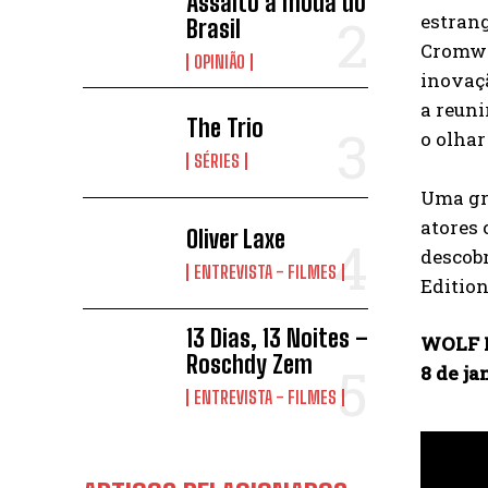
Assalto à moda do
estrang
Brasil
Cromwel
OPINIÃO
inovaçã
a reun
The Trio
o olhar
SÉRIES
Uma gr
atores 
Oliver Laxe
descobr
ENTREVISTA - FILMES
Edition
13 Dias, 13 Noites –
WOLF H
Roschdy Zem
8 de ja
ENTREVISTA - FILMES