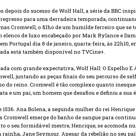
s depois do sucesso de Wolf Hall, a série da BBC insp
 regresso para uma derradeira temporada, continuand
as Cromwell, o filho de um humilde ferreiro que se t
 elenco de luxo encabeçado por Mark Rylance e Damia
 em Portugal dia 8 de janeiro, quarta-feira, às 22h10,
ada está também disponível no TVCine+.
da com grande expectativa, Wolf Hall: O Espelho E A
mwell, juntando as peças finais do seu percurso de 
o do reino. Cromwell é tão complexo quanto inesquec
ta e um pai, um homem que desafiou e definiu a sua 
 1536. Ana Bolena, a segunda mulher do rei Henrique 
 Cromwell emerge do banho de sangue para continuar 
o o seu formidável mestre, Henrique, se acomoda nu
a rainha, Jane Seymour. Apesar da rebelião no seu pa