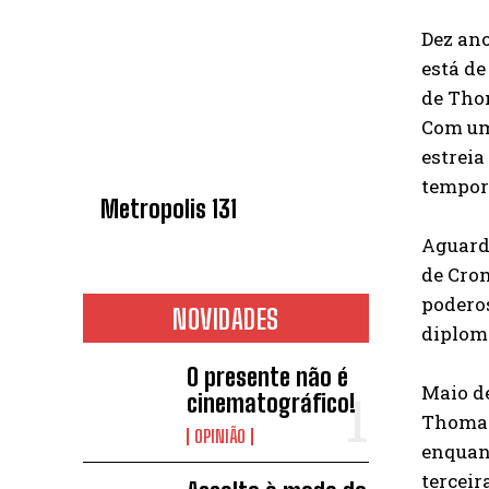
Dez ano
está de
de Thom
Com um
estreia
tempor
Metropolis 131
Aguarda
de Cro
poderos
NOVIDADES
diploma
O presente não é
Maio de
cinematográfico!
Thomas
OPINIÃO
enquant
terceir