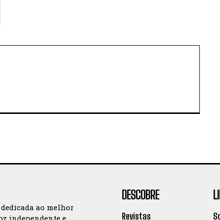
DESCOBRE
L
 dedicada ao melhor
Revistas
S
oz independente e