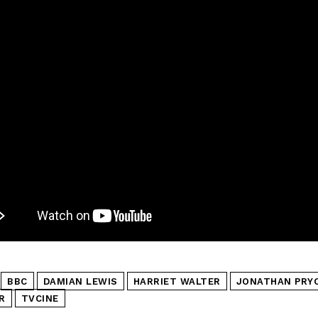
BBC
DAMIAN LEWIS
HARRIET WALTER
JONATHAN PRY
R
TVCINE