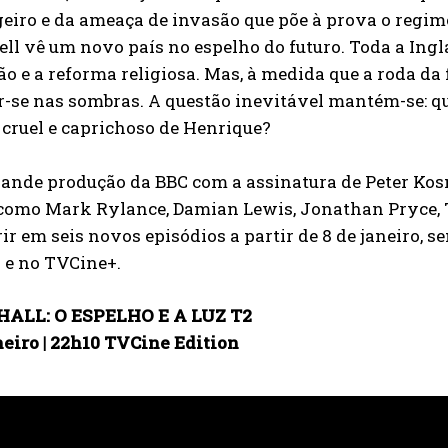
eiro e da ameaça de invasão que põe à prova o regim
l vê um novo país no espelho do futuro. Toda a Inglat
o e a reforma religiosa. Mas, à medida que a roda da
ir-se nas sombras. A questão inevitável mantém-se: 
 cruel e caprichoso de Henrique?
ande produção da BBC com a assinatura de Peter Ko
como Mark Rylance, Damian Lewis, Jonathan Pryce, T
ir em seis novos episódios a partir de 8 de janeiro, 
 e no TVCine+.
ALL: O ESPELHO E A LUZ T2
neiro | 22h10 TVCine Edition