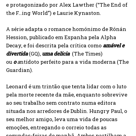
e protagonizado por Alex Lawther (“The End of
the F…ing World”) e Laurie Kynaston.
A série adapta o romance homónimo de Rónán
Hession, publicado em Espanha pela Alpha
Decay, e foi descrita pela crítica como
amável e
divertida
(GQ),
uma delícia
(The Times)
ou
o
a
ntídoto perfeito para a vida moderna (The
Guardian).
Leonard é um trintão que tenta lidar com o luto
pela morte recente da mãe, enquanto sobrevive
ao seu trabalho sem contrato numa editora
situada nos arredores de Dublin. Hungry Paul, o
seu melhor amigo, leva uma vida de poucas
emoções, entregando o correio todas as
segundas-feiras de manhã. Ambos partilham a