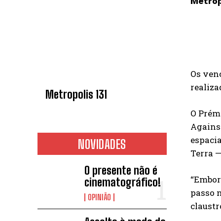
Metrop
Os venc
realiza
Metropolis 131
O Prémi
Against
espacia
NOVIDADES
Terra —
O presente não é
“Embora
cinematográfico!
passo 
OPINIÃO
claustr