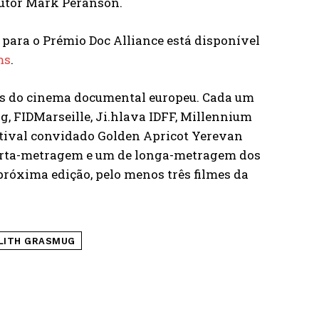
dutor Mark Peranson.
para o Prémio Doc Alliance está disponível
ms
.
tes do cinema documental europeu. Cada um
g, FIDMarseille, Ji.hlava IDFF, Millennium
stival convidado Golden Apricot Yerevan
curta-metragem e um de longa-metragem dos
próxima edição, pelo menos três filmes da
ILITH GRASMUG