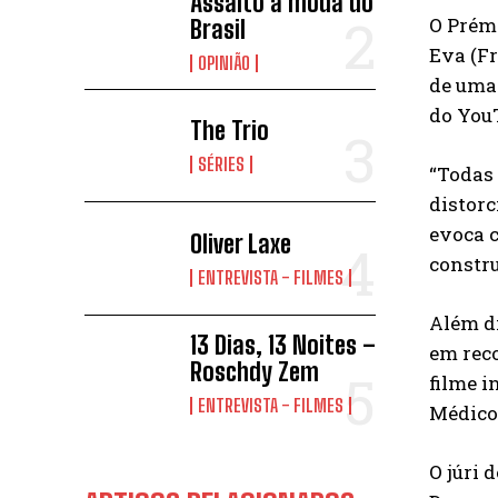
Assalto à moda do
O Prémi
Brasil
Eva (Fr
OPINIÃO
de uma
do You
The Trio
SÉRIES
“Todas 
distorc
evoca c
Oliver Laxe
constru
ENTREVISTA - FILMES
Além d
13 Dias, 13 Noites –
em reco
Roschdy Zem
filme i
ENTREVISTA - FILMES
Médico
O júri 