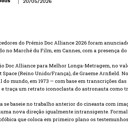
olis
20/05/2026
edores do Prémio Doc Alliance 2026 foram anunciado
do no Marché du Film, em Cannes, com a presença do 
o Doc Alliance para Melhor Longa-Metragem, no valor 
 Space (Reino Unido/França), de Graeme Arnfield. No 
l do mundo, em 1973 — com base em transcrições das
 e traça um retrato iconoclasta do astronauta como 
 se baseie no trabalho anterior do cineasta com imag
numa nova direção igualmente intransigente. Formalm
ofóbica que coloca em primeiro plano os testemunhos 