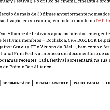
tary Festival) e o crítico de cinema, cineasta e pro
ecção de mais de 30 filmes anteriormente nomeados 
isualização em streaming em todo o mundo na
DAFil
Doc Alliance de festivais apoia os talentos emergen
e festivais membros — Doclisboa, CPH:DOX, DOK Leipzi
ainst Gravity FF e Visions du Réel —, bem como o fe
ational Film Festival, nomeou um documentário de 
ogramas recentes. Cada festival apresentará, na sua 
o do Prémio Doc Alliance.
DOCUMENTÁRIO
GRAEME ARNFIELD
ISABEL PAGLIAI
L