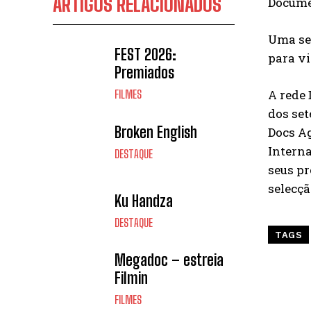
ARTIGOS RELACIONADOS
Documen
Uma sel
FEST 2026:
para v
Premiados
A rede 
FILMES
dos set
Broken English
Docs Ag
Intern
DESTAQUE
seus pr
selecçã
Ku Handza
DESTAQUE
TAGS
Megadoc – estreia
Filmin
FILMES