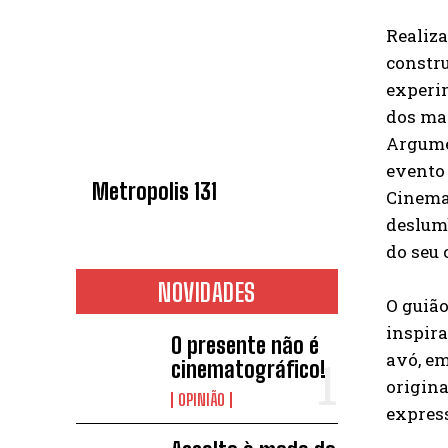
Realiza
constru
experi
dos mai
Argumen
evento 
Metropolis 131
Cinemat
deslumb
do seu 
NOVIDADES
O guião
inspira
O presente não é
avó, em
cinematográfico!
origina
OPINIÃO
express