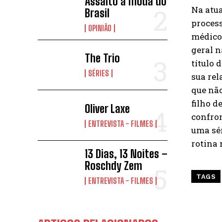
Assalto à moda do
Na atu
Brasil
process
OPINIÃO
médico 
geral n
The Trio
título 
SÉRIES
sua rel
que não
filho d
Oliver Laxe
confron
ENTREVISTA - FILMES
uma sér
rotina 
13 Dias, 13 Noites –
Roschdy Zem
TAGS
ENTREVISTA - FILMES