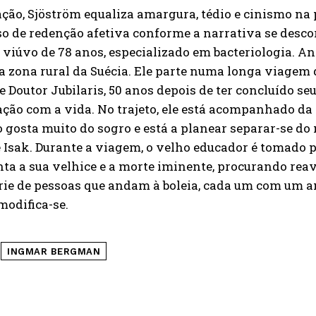
ação, Sjöström equaliza amargura, tédio e cinismo n
o de redenção afetiva conforme a narrativa se descor
viúvo de 78 anos, especializado em bacteriologia. Ant
a zona rural da Suécia. Ele parte numa longa viagem 
de Doutor Jubilaris, 50 anos depois de ter concluído s
ação com a vida. No trajeto, ele está acompanhado da
 gosta muito do sogro e está a planear separar-se do
e Isak. Durante a viagem, o velho educador é tomado 
ta a sua velhice e a morte iminente, procurando reav
ie de pessoas que andam à boleia, cada um com um an
modifica-se.
INGMAR BERGMAN