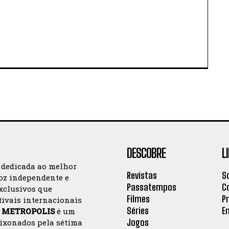
DESCOBRE
L
 dedicada ao melhor
Revistas
S
oz independente e
Passatempos
C
exclusivos que
Filmes
P
tivais internacionais
Séries
E
a
METROPOLIS
é um
Jogos
aixonados pela sétima