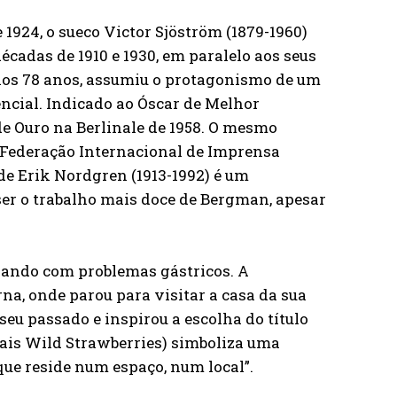
e 1924, o sueco Victor Sjöström (1879-1960)
cadas de 1910 e 1930, em paralelo aos seus
aos 78 anos, assumiu o protagonismo de um
ncial. Indicado ao Óscar de Melhor
e Ouro na Berlinale de 1958. O mesmo
a Federação Internacional de Imprensa
 de Erik Nordgren (1913-1992) é um
ser o trabalho mais doce de Bergman, apesar
idando com problemas gástricos. A
rna, onde parou para visitar a casa da sua
eu passado e inspirou a escolha do título
 tais Wild Strawberries) simboliza uma
 que reside num espaço, num local”.