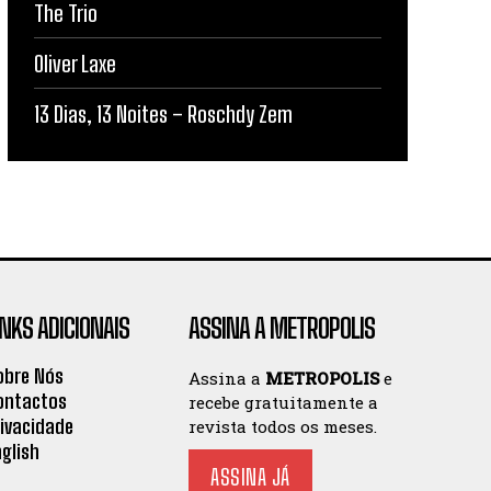
The Trio
Oliver Laxe
13 Dias, 13 Noites – Roschdy Zem
INKS ADICIONAIS
ASSINA A METROPOLIS
obre Nós
Assina a
METROPOLIS
e
ontactos
recebe gratuitamente a
rivacidade
revista todos os meses.
nglish
ASSINA JÁ