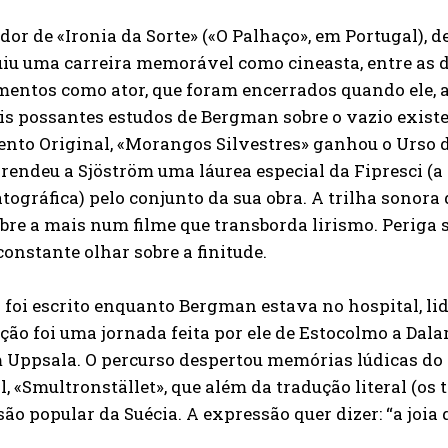
dor de «Ironia da Sorte» («O Palhaço», em Portugal), d
iu uma carreira memorável como cineasta, entre as dé
mentos como ator, que foram encerrados quando ele, 
s possantes estudos de Bergman sobre o vazio existe
to Original, «Morangos Silvestres» ganhou o Urso d
rendeu a Sjöström uma láurea especial da Fipresci (
ográfica) pelo conjunto da sua obra. A trilha sonora
re a mais num filme que transborda lirismo. Periga 
constante olhar sobre a finitude.
 foi escrito enquanto Bergman estava no hospital, l
ção foi uma jornada feita por ele de Estocolmo a Dala
 Uppsala. O percurso despertou memórias lúdicas do s
l, «Smultronstället», que além da tradução literal (os
ão popular da Suécia. A expressão quer dizer: “a joia