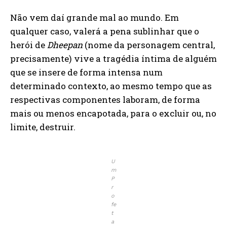
Não vem daí grande mal ao mundo. Em
qualquer caso, valerá a pena sublinhar que o
herói de
Dheepan
(nome da personagem central,
precisamente) vive a tragédia íntima de alguém
que se insere de forma intensa num
determinado contexto, ao mesmo tempo que as
respectivas componentes laboram, de forma
mais ou menos encapotada, para o excluir ou, no
limite, destruir.
U
m
P
r
o
fe
t
a