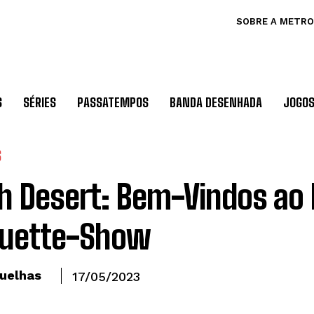
SOBRE A METRO
S
SÉRIES
PASSATEMPOS
BANDA DESENHADA
JOGO
S
h Desert: Bem-Vindos ao P
quette-Show
uelhas
17/05/2023