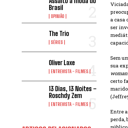
Assalto à moda do
Viciad
Brasil
preocup
OPINIÃO
a casa 
ser inv
The Trio
mediáti
capacid
SÉRIES
Sem um
Oliver Laxe
sua exp
ENTREVISTA - FILMES
woman
certo f
13 Dias, 13 Noites –
marido 
Roschdy Zem
(Jeffre
ENTREVISTA - FILMES
Entre a
perda, 
públic