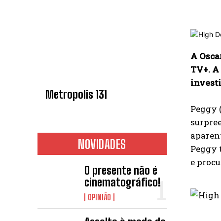
A Oscar
TV+. A 
invest
Metropolis 131
Peggy (
surpree
aparent
NOVIDADES
Peggy t
e procu
O presente não é
cinematográfico!
OPINIÃO