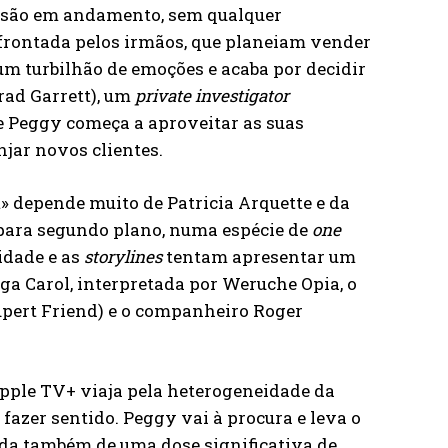
usão em andamento, sem qualquer
nfrontada pelos irmãos, que planeiam vender
m turbilhão de emoções e acaba por decidir
rad Garrett), um
private
investigator
 e Peggy começa a aproveitar as suas
njar novos clientes.
 depende muito de Patricia Arquette e da
r para segundo plano, numa espécie de
one
idade e as
storylines
tentam apresentar um
ga Carol, interpretada por Weruche Opia, o
upert Friend) e o companheiro Roger
o Apple TV+ viaja pela heterogeneidade da
fazer sentido. Peggy vai à procura e leva o
da também de uma dose significativa de