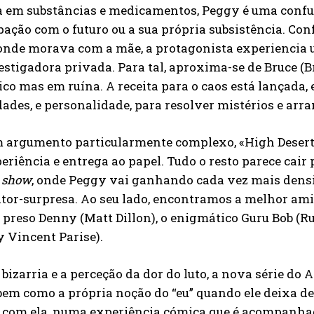
a em substâncias e medicamentos, Peggy é uma conf
ação com o futuro ou a sua própria subsistência. Co
onde morava com a mãe, a protagonista experiencia u
estigadora privada. Para tal, aproxima-se de Bruce (B
co mas em ruína. A receita para o caos está lançada,
ades, e personalidade, para resolver mistérios e arra
 argumento particularmente complexo, «High Desert»
eriência e entrega ao papel. Tudo o resto parece cai
 show
, onde Peggy vai ganhando cada vez mais dens
ator-surpresa. Ao seu lado, encontramos a melhor ami
preso Denny (Matt Dillon), o enigmático Guru Bob (R
y Vincent Parise).
 bizarria e a perceção da dor do luto, a nova série d
bem como a própria noção do “eu” quando ele deixa de 
o com ela, numa experiência cómica que é acompanha