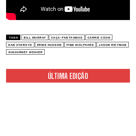
TAGS
BILL MURRAY
CAÇA-FANTASMAS
CARRIE COON
DAN AYKROYD
ERNIE HUDSON
FINN WOLFHARD
JASON REITMAN
SIGOURNEY WEAVER
ÚLTIMA EDIÇÃO