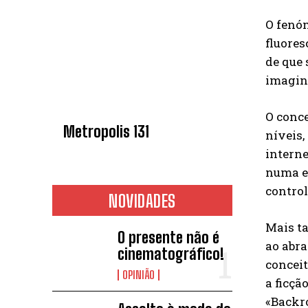
O fenó
fluores
de que 
imagina
O conce
Metropolis 131
níveis,
intern
numa es
control
NOVIDADES
Mais ta
O presente não é
ao abra
cinematográfico!
conceit
OPINIÃO
a ficçã
«Backr