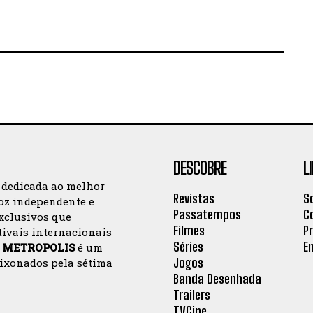
DESCOBRE
L
 dedicada ao melhor
Revistas
S
oz independente e
Passatempos
C
exclusivos que
Filmes
P
tivais internacionais
Séries
E
a
METROPOLIS
é um
Jogos
aixonados pela sétima
Banda Desenhada
Trailers
TVCine