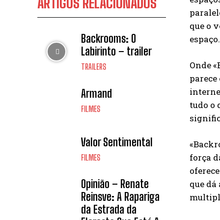
ARTIGOS RELACIONADOS
paralel
que o v
Backrooms: O
espaço.
Labirinto – trailer
Onde «
TRAILERS
parece
interne
Armand
tudo o 
FILMES
signifi
Valor Sentimental
«Backr
força d
FILMES
oferec
Opinião – Renate
que dá 
Reinsve: A Rapariga
multipl
da Estrada da