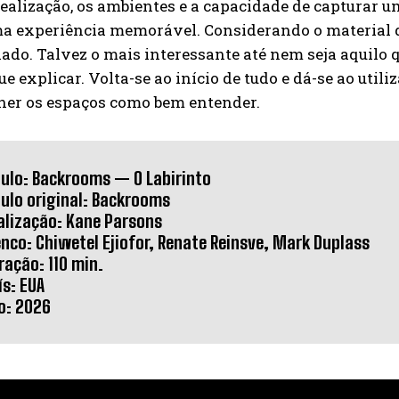
ealização, os ambientes e a capacidade de capturar
a experiência memorável. Considerando o material de
ado. Talvez o mais interessante até nem seja aquilo q
e explicar. Volta-se ao início de tudo e dá-se ao utili
her os espaços como bem entender.
tulo: Backrooms — O Labirinto
tulo original: Backrooms
alização: Kane Parsons
enco: Chiwetel Ejiofor, Renate Reinsve, Mark Duplass
ração: 110 min.
ís: EUA
o: 2026