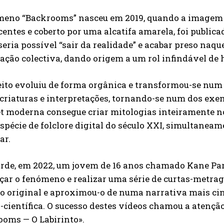
meno “Backrooms” nasceu em 2019, quando a imagem de
centes e coberto por uma alcatifa amarela, foi publ
seria possível “sair da realidade” e acabar preso naqu
ção colectiva, dando origem a um rol infindável de his
ito evoluiu de forma orgânica e transformou-se num 
 criaturas e interpretações, tornando-se num dos e
et moderna consegue criar mitologias inteiramente
pécie de folclore digital do século XXI, simultaneam
ar.
rde, em 2022, um jovem de 16 anos chamado Kane Pars
çar o fenómeno e realizar uma série de curtas-metra
o original e aproximou-o de numa narrativa mais cin
o-científica. O sucesso destes vídeos chamou a atençã
ooms — O Labirinto».