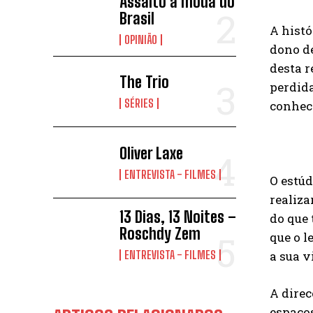
Assalto à moda do
Brasil
A histó
OPINIÃO
dono d
desta r
The Trio
perdida
SÉRIES
conhec
Oliver Laxe
ENTREVISTA - FILMES
O estúd
realiza
13 Dias, 13 Noites –
do que 
Roschdy Zem
que o l
a sua v
ENTREVISTA - FILMES
A direc
espaço