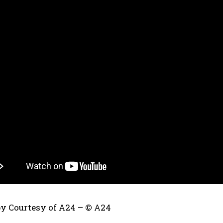
by Courtesy of A24 – © A24