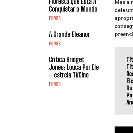
Floresta Que Está A
Mas a r
Conquistar o Mundo
dele um
apropri
FILMES
consegu
A Grande Eleanor
preenc
FILMES
Crítica Bridget
Tí
Tí
Jones: Louca Por Ele
Re
– estreia TVCine
El
FILMES
Du
Pa
An