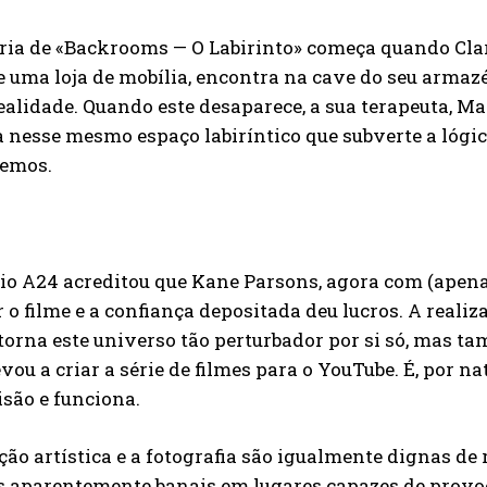
ria de «Backrooms — O Labirinto» começa quando Cla
e uma loja de mobília, encontra na cave do seu arm
ealidade. Quando este desaparece, a sua terapeuta, Mar
 nesse mesmo espaço labiríntico que subverte a lógic
emos.
io A24 acreditou que Kane Parsons, agora com (apenas
r o filme e a confiança depositada deu lucros. A real
torna este universo tão perturbador por si só, mas t
evou a criar a série de filmes para o YouTube. É, por n
isão e funciona.
ção artística e a fotografia são igualmente dignas d
s aparentemente banais em lugares capazes de provoc