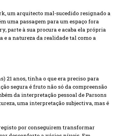
rk, um arquitecto mal-sucedido resignado a
azém uma passagem para um espaço fora
y, parte à sua procura e acaba ela própria
a e a natureza da realidade tal como a
) 21 anos, tinha o que era preciso para
ização segura é fruto não só da compreensão
ambém da interpretação pessoal de Parsons
atureza, uma interpretação subjectiva, mas é
e registo por conseguirem transformar
ar desconforto a vários níveis. Em