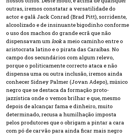
nossos olhos. Deste modo, e acima de quaisquer
outras, iremos constatar a versatilidade do
actor e galã Jack Conrad (Brad Pitt), sorridente,
alcoolizado e de insinuante bigodinho conforme
o uso dos machos do grande ecrã que não
dispensavam um
look
a meio caminho entre o
aristocrata latino e o pirata das Caraíbas. No
campo dos secundários com algum relevo,
porque o politicamente correcto ataca e não
dispensa uma ou outra inclusão, iremos ainda
conhecer Sidney Palmer (Jovan Adepo), músico
negro que se destaca da formação proto-
jazzística onde o vemos brilhar e que, mesmo
depois de alcançar fama e dinheiro, muito
determinado, recusa a humilhação imposta
pelos produtores que o obrigam a pintar a cara
com pó de carvão para ainda ficar mais negro