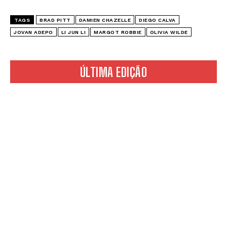
TAGS
BRAD PITT
DAMIEN CHAZELLE
DIEGO CALVA
JOVAN ADEPO
LI JUN LI
MARGOT ROBBIE
OLIVIA WILDE
ÚLTIMA EDIÇÃO