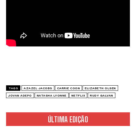
TAGS
AZAZEL JACOBS
CARRIE COON
ELIZABETH OLSEN
JOVAN ADEPO
NATASHA LYONNE
NETFLIX
RUDY GALVAN
ÚLTIMA EDIÇÃO