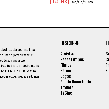
TRAILERS
05/05/2025
DESCOBRE
L
a dedicada ao melhor
Revistas
S
oz independente e
Passatempos
C
exclusivos que
Filmes
P
tivais internacionais
Séries
E
a
METROPOLIS
é um
Jogos
aixonados pela sétima
Banda Desenhada
Trailers
TVCine