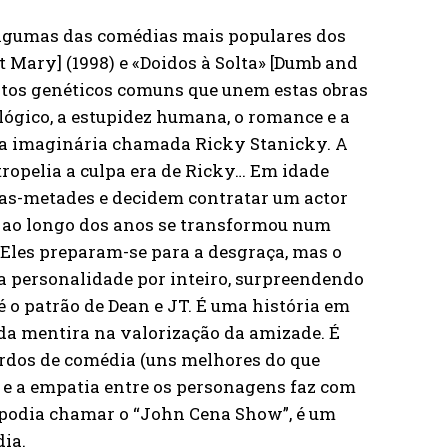
 algumas das comédias mais populares dos
 Mary] (1998) e «Doidos à Solta» [Dumb and
ntos genéticos comuns que unem estas obras
ógico, a estupidez humana, o romance e a
ra imaginária chamada Ricky Stanicky. A
ropelia a culpa era de Ricky… Em idade
aras-metades e decidem contratar um actor
e ao longo dos anos se transformou num
Eles preparam-se para a desgraça, mas o
ua personalidade por inteiro, surpreendendo
 o patrão de Dean e JT. É uma história em
 da mentira na valorização da amizade. É
dos de comédia (uns melhores do que
) e a empatia entre os personagens faz com
e podia chamar o “John Cena Show”, é um
édia.