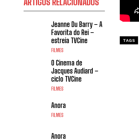
ARTIGOS RELACIONADOS
Jeanne Du Barry – A
Favorita do Rei –
estreia TVCine
TAGS
FILMES
O Cinema de
Jacques Audiard –
ciclo TVCine
FILMES
Anora
FILMES
Anora