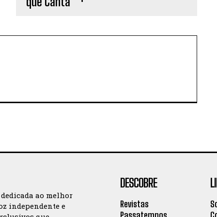
DESCOBRE
L
 dedicada ao melhor
Revistas
S
oz independente e
Passatempos
C
exclusivos que