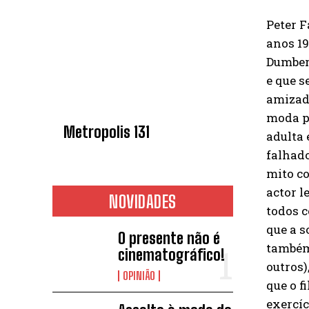
Peter F
anos 19
Dumber
e que s
amizad
moda pe
Metropolis 131
adulta 
falhado
mito co
actor l
NOVIDADES
todos c
que a s
O presente não é
também
cinematográfico!
outros)
OPINIÃO
que o f
exercíc