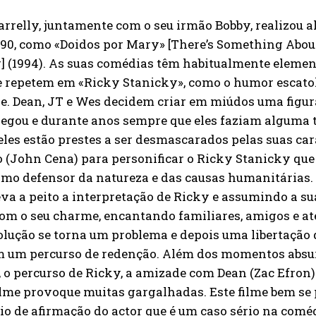
arrelly, juntamente com o seu irmão Bobby, realizou
90, como «Doidos por Mary» [There’s Something About
] (1994). As suas comédias têm habitualmente eleme
e repetem em «Ricky Stanicky», como o humor escatol
e. Dean, JT e Wes decidem criar em miúdos uma figu
gou e durante anos sempre que eles faziam alguma t
eles estão prestes a ser desmascarados pelas suas c
 (John Cena) para personificar o Ricky Stanicky qu
mo defensor da natureza e das causas humanitárias. 
eva a peito a interpretação de Ricky e assumindo a s
om o seu charme, encantando familiares, amigos e até
olução se torna um problema e depois uma libertação
 um percurso de redenção. Além dos momentos absur
, o percurso de Ricky, a amizade com Dean (Zac Efron
ilme provoque muitas gargalhadas. Este filme bem s
io de afirmação do actor que é um caso sério na com