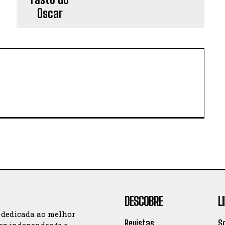
DESCOBRE
L
 dedicada ao melhor
Revistas
S
oz independente e