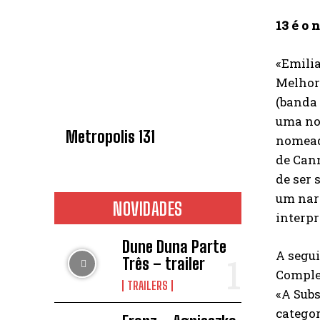
13 é o 
«Emilia
Melhor 
(banda 
uma no
Metropolis 131
nomeado
de Cann
de ser 
um narc
NOVIDADES
interpr
Dune Duna Parte
A segui
Três – trailer
Comple
TRAILERS
«A Subs
categor