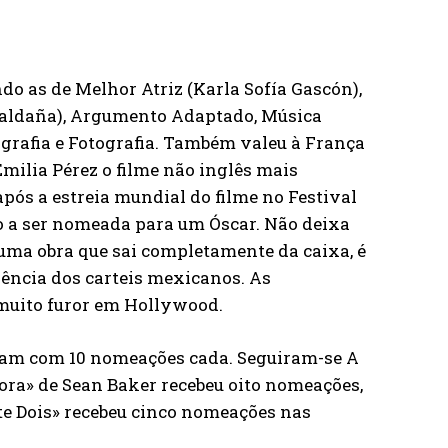
do as de Melhor Atriz (Karla Sofía Gascón),
 Saldaña), Argumento Adaptado, Música
grafia e Fotografia. Também valeu à França
ilia Pérez o filme não inglês mais
após a estreia mundial do filme no Festival
ro a ser nomeada para um Óscar. Não deixa
uma obra que sai completamente da caixa, é
lência dos carteis mexicanos. As
 muito furor em Hollywood.
aram com 10 nomeações cada. Seguiram-se A
a» de Sean Baker recebeu oito nomeações,
te Dois» recebeu cinco nomeações nas