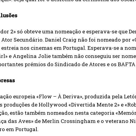
ilusões
ador 2» só obteve uma nomeação e esperava-se que D
Ator Secundário. Daniel Craig não foi nomeado por «
e estreia nos cinemas em Portugal. Esperava-se a no
rl» e Angelina Jolie também não conseguiu ser nome
ortantes prémios do Sindicado de Atores e os BAFTA
presas
ção europeia «Flow – À Deriva», produzida pela Letón
s produções de Hollywood «Divertida Mente 2» e «Ro
ão, estão também nomeados nesta categoria «Memória
a das Aves» de Merlin Crossingham e o veterano Nick
ro em Portugal.