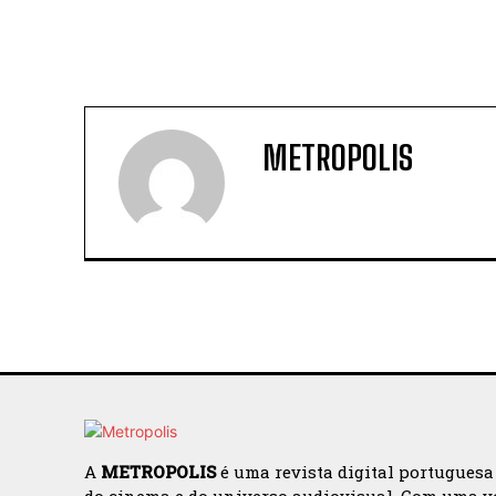
METROPOLIS
A
METROPOLIS
é uma revista digital portuguesa
do cinema e do universo audiovisual. Com uma v