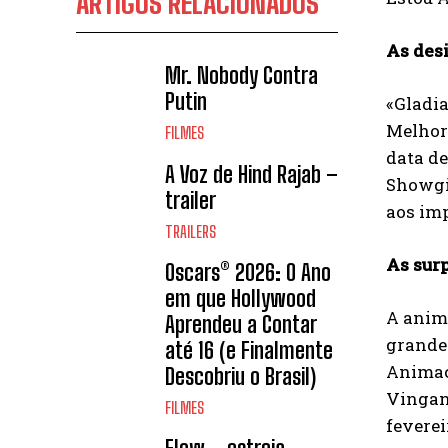
ARTIGOS RELACIONADOS
As des
Mr. Nobody Contra
Putin
«Gladi
Melhor 
FILMES
data d
A Voz de Hind Rajab –
Showgi
trailer
aos imp
TRAILERS
As sur
Oscars® 2026: O Ano
em que Hollywood
A anima
Aprendeu a Contar
grande
até 16 (e Finalmente
Animaç
Descobriu o Brasil)
Vinganç
FILMES
feverei