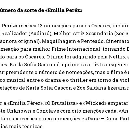
número da sorte de «Emilia Peréz»
 Peréz» recebeu 13 nomeações para os Óscares, incluin
Realizador (Audiard), Melhor Atriz Secundária (Zoe
sonora original), Maquilhagem e Penteado, Cinemato
meação para melhor Filme Internacional, tornando Em
 para os Óscares. O filme foi adquirido pela Netflix 
es. Karla Sofía Gascón é a primeira atriz transgéne
surpreendente o número de nomeações, mas o filme é 
o musical entre o drama e o thriller em torno da vio
etações de Karla Sofía Gascón e Zoe Saldaña fizeram
r a «Emilia Pérez», «O Brutalista» e «Wicked» empat
te Unknown e Conclave com oito menções cada. «Anor
tância» recebeu cinco nomeações e «Dune – Duna: Par
ias mais técnicas.