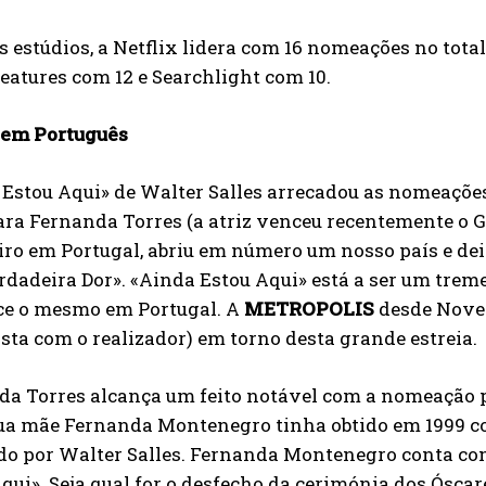
s estúdios, a Netflix lidera com 16 nomeações no tota
eatures com 12 e Searchlight com 10.
 em Português
 Estou Aqui» de Walter Salles arrecadou as nomeaçõe
ara Fernanda Torres (a atriz venceu recentemente o Glo
iro em Portugal, abriu em número um nosso país e de
rdadeira Dor». «Ainda Estou Aqui» está a ser um trem
ce o mesmo em Portugal. A
METROPOLIS
desde Novem
sta com o realizador) em torno desta grande estreia.
da Torres alcança um feito notável com a nomeação p
ua mãe Fernanda Montenegro tinha obtido em 1999 co
do por Walter Salles. Fernanda Montenegro conta co
qui». Seja qual for o desfecho da cerimónia dos Óscare