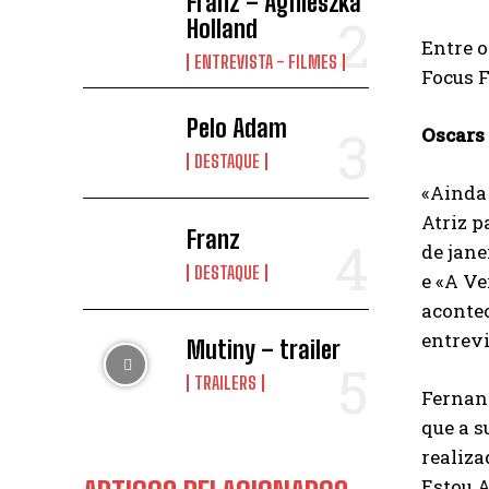
Franz – Agnieszka
Holland
Entre o
ENTREVISTA - FILMES
Focus F
Pelo Adam
Oscars
DESTAQUE
«Ainda
Atriz p
Franz
de jane
DESTAQUE
e «A Ve
aconte
entrevi
Mutiny – trailer
TRAILERS
Fernan
que a s
realiza
Estou A