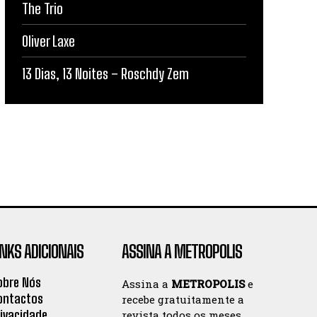
The Trio
Oliver Laxe
13 Dias, 13 Noites – Roschdy Zem
INKS ADICIONAIS
ASSINA A METROPOLIS
obre Nós
Assina a
METROPOLIS
e
ontactos
recebe gratuitamente a
rivacidade
revista todos os meses.