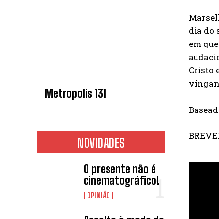
Marselh
dia do 
em que 
audacio
Cristo 
vingan
Metropolis 131
Baseado
BREVE
NOVIDADES
O presente não é
cinematográfico!
OPINIÃO