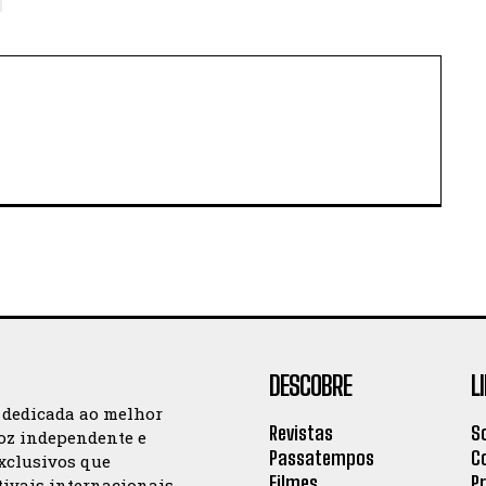
DESCOBRE
L
 dedicada ao melhor
Revistas
S
oz independente e
Passatempos
C
exclusivos que
Filmes
P
tivais internacionais