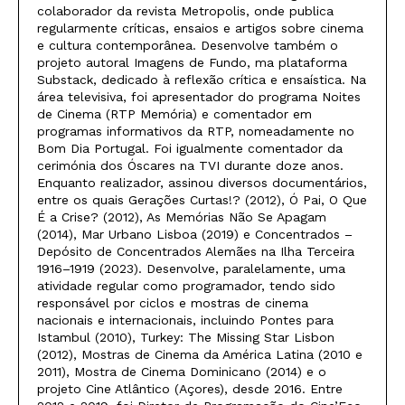
colaborador da revista Metropolis, onde publica
regularmente críticas, ensaios e artigos sobre cinema
e cultura contemporânea. Desenvolve também o
projeto autoral Imagens de Fundo, ma plataforma
Substack, dedicado à reflexão crítica e ensaística. Na
área televisiva, foi apresentador do programa Noites
de Cinema (RTP Memória) e comentador em
programas informativos da RTP, nomeadamente no
Bom Dia Portugal. Foi igualmente comentador da
cerimónia dos Óscares na TVI durante doze anos.
Enquanto realizador, assinou diversos documentários,
entre os quais Gerações Curtas!? (2012), Ó Pai, O Que
É a Crise? (2012), As Memórias Não Se Apagam
(2014), Mar Urbano Lisboa (2019) e Concentrados –
Depósito de Concentrados Alemães na Ilha Terceira
1916–1919 (2023). Desenvolve, paralelamente, uma
atividade regular como programador, tendo sido
responsável por ciclos e mostras de cinema
nacionais e internacionais, incluindo Pontes para
Istambul (2010), Turkey: The Missing Star Lisbon
(2012), Mostras de Cinema da América Latina (2010 e
2011), Mostra de Cinema Dominicano (2014) e o
projeto Cine Atlântico (Açores), desde 2016. Entre