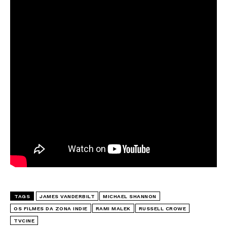
TAGS
JAMES VANDERBILT
MICHAEL SHANNON
OS FILMES DA ZONA INDIE
RAMI MALEK
RUSSELL CROWE
TVCINE