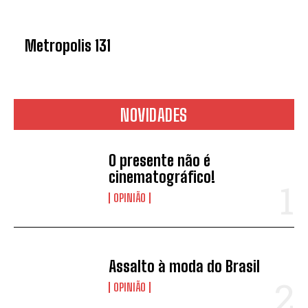
Metropolis 131
*
Concordo com a
Política de
privacidade.
Vais receber informação sobre futuros
passatempos.
NOVIDADES
O presente não é
ENVIAR
cinematográfico!
OPINIÃO
Assalto à moda do Brasil
OPINIÃO