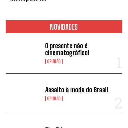
*
Concordo com a
Política de
privacidade.
NOVIDADES
Vais receber informação sobre futuros
passatempos.
O presente não é
cinematográfico!
ENVIAR
OPINIÃO
Assalto à moda do Brasil
OPINIÃO