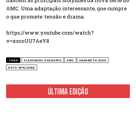
nascem as principais
storylines
da nova série do
AMC. Uma adaptação interessante, que cumpre
o que promete: tensão e drama.
https://www.youtube.com/watch?
v=xscoUU7AeY8
TAGS
ALEXANDRA DADDARIO
AMC
ANNABETH GISH
ESTA SPALDING
ÚLTIMA EDIÇÃO