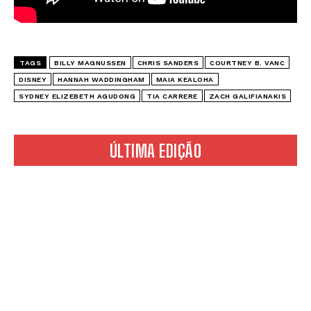
TAGS
BILLY MAGNUSSEN
CHRIS SANDERS
COURTNEY B. VANC
DISNEY
HANNAH WADDINGHAM
MAIA KEALOHA
SYDNEY ELIZEBETH AGUDONG
TIA CARRERE
ZACH GALIFIANAKIS
ÚLTIMA EDIÇÃO