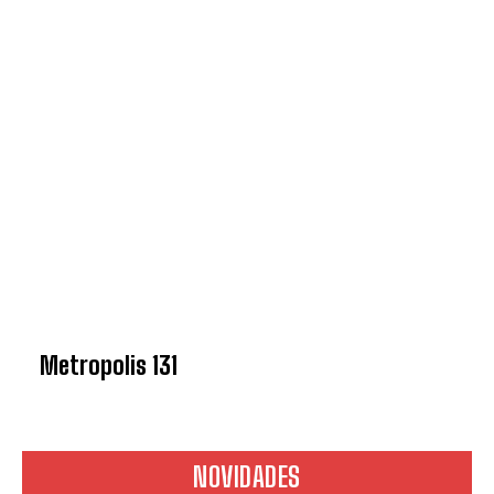
Concordo com a
Política de
privacidade.
Vais receber informação sobre futuros
passatempos.
ENVIAR
Metropolis 131
NOVIDADES