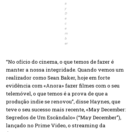
a
y
D
e
c
e
m
b
er
“No ofício do cinema, o que temos de fazer é
manter a nossa integridade. Quando vemos um
realizador como Sean Baker, hoje em forte
evidência com «Anora» fazer filmes com o seu
telemóvel, o que temos é a prova de que a
produção indie se renovou”, disse Haynes, que
teve o seu sucesso mais recente, «May December:
Segredos de Um Escândalo» (“May December”),
lançado no Prime Video, o streaming da