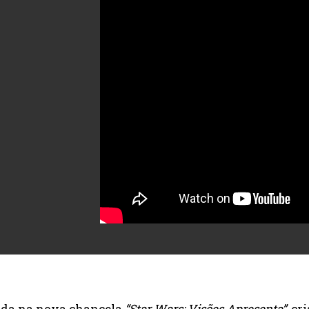
ada na nova chancela
“Star Wars: Visões Apresenta”
, cr