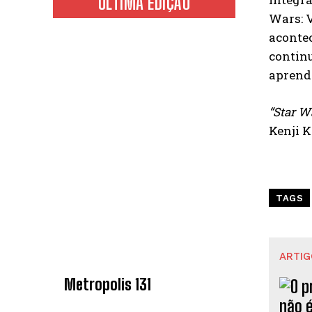
ÚLTIMA EDIÇÃO
Wars: V
acontec
continu
aprendi
“Star W
Kenji 
TAGS
ARTIG
Metropolis 131