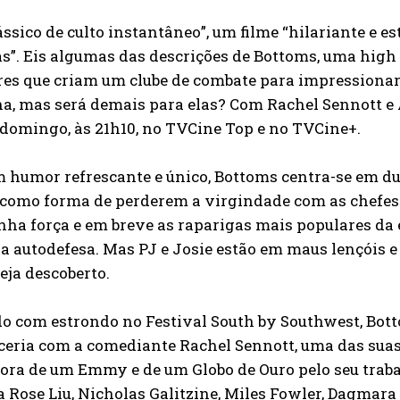
ssico de culto instantâneo”, um filme “hilariante e 
s”. Eis algumas das descrições de Bottoms, uma hig
es que criam um clube de combate para impressionar 
a, mas será demais para elas? Com Rachel Sennott e A
domingo, às 21h10, no TVCine Top e no TVCine+.
humor refrescante e único, Bottoms centra-se em dua
 como forma de perderem a virgindade com as chefes de
nha força e em breve as raparigas mais populares da 
 autodefesa. Mas PJ e Josie estão em maus lençóis e
eja descoberto.
do com estrondo no Festival South by Southwest, Bot
eria com a comediante Rachel Sennott, uma das suas 
ra de um Emmy e de um Globo de Ouro pelo seu trabal
 Rose Liu, Nicholas Galitzine, Miles Fowler, Dagm