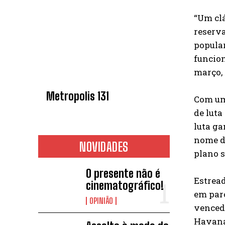
“Um clá
reserva
popular
funcion
março, 
Metropolis 131
Com um 
de luta
luta ga
nome da
NOVIDADES
plano s
O presente não é
Estrea
cinematográfico!
em parc
OPINIÃO
vencedo
Havana