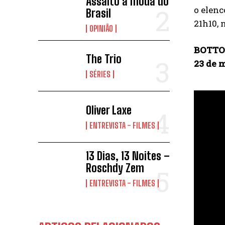
Assalto à moda do
o elenc
Brasil
21h10, 
OPINIÃO
BOTT
The Trio
23 de 
SÉRIES
Oliver Laxe
ENTREVISTA - FILMES
13 Dias, 13 Noites –
Roschdy Zem
ENTREVISTA - FILMES