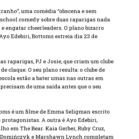
estranho”, uma comédia “obscena e sem
h school comedy sobre duas raparigas nada
e engatar cheerleaders. O plano bizarro
yo Edebiri, Bottoms estreia dia 23 de
s raparigas, PJ e Josie, que criam um clube
 claque. O seu plano resulta: o clube de
escola estão a bater umas nas outras em
 precisam de uma saída antes que o seu
toms é um filme de Emma Seligman escrito
protagonistas. A outra é Ayo Edebiri,
ho em The Bear. Kaia Gerber, Ruby Cruz,
ara Domińczyk e Marshawn Lynch completam