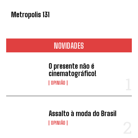
Metropolis 131
NOVIDADES
O presente não é
cinematográfico!
OPINIÃO
*
Concordo com a
Política de
privacidade.
Assalto à moda do Brasil
Vais receber informação sobre futuros
passatempos.
OPINIÃO