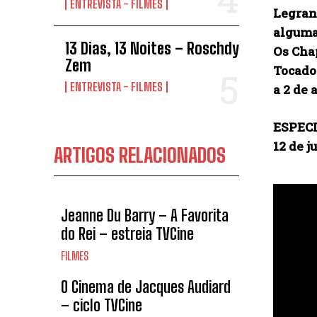
ENTREVISTA - FILMES
Legrand
algumas
13 Dias, 13 Noites – Roschdy
Os Cha
Zem
Tocador
ENTREVISTA - FILMES
a 2 de
ESPEC
12 de j
ARTIGOS RELACIONADOS
Jeanne Du Barry – A Favorita
do Rei – estreia TVCine
FILMES
O Cinema de Jacques Audiard
– ciclo TVCine