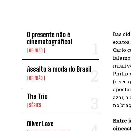
NOVIDADES
Das cid
O presente não é
cinematográfico!
exatos,
Carlo c
OPINIÃO
falamos
infalív
Assalto à moda do Brasil
Philip
OPINIÃO
(o seu 
apostad
The Trio
azar, a
no braç
SÉRIES
Entre j
Oliver Laxe
cineast