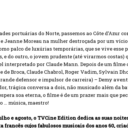
ades portuárias do Norte, passemos ao Côte d’Azur co
 e Jeanne Moreau na mulher destroçada por um vício c
omo palco de luxúrias temporárias, que se vive esse 
, e do outro, o jovem prudente (até virarmos costas) 
el interpretado por Claude Mann. Depois de um filme 
pe de Broca, Claude Chabrol, Roger Vadim, Sylvain D
grande defensor e impulsor de carreira) – Demy avent
or, trágica conversa a dois, não musicado além da bat
 espera soa eterna, o filme é de um prazer mais que p
o … música, maestro!
ulho e agosto, o TVCine Edition dedica as suas noite
a francês cujos fabulosos musicais dos anos 60, cr