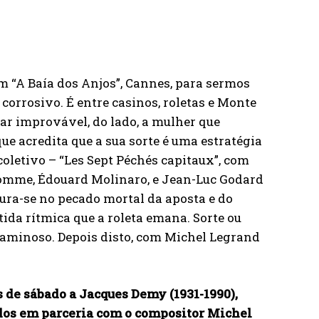
m “A Baía dos Anjos”, Cannes, para sermos
orrosivo. É entre casinos, roletas e Monte
par improvável, do lado, a mulher que
que acredita que a sua sorte é uma estratégia
coletivo – “Les Sept Péchés capitaux”, com
homme, Édouard Molinaro, e Jean-Luc Godard
ura-se no pecado mortal da aposta e do
ida rítmica que a roleta emana. Sorte ou
ecaminoso. Depois disto, com Michel Legrand
s de sábado a Jacques Demy (1931-1990),
iados em parceria com o compositor Michel