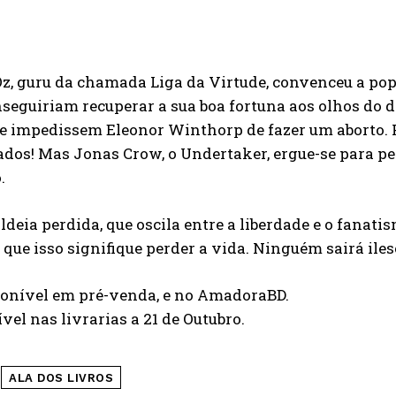
Oz, guru da chamada Liga da Virtude, convenceu a po
seguiriam recuperar a sua boa fortuna aos olhos do di
 impedissem Eleonor Winthorp de fazer um aborto. Pa
cados! Mas Jonas Crow, o Undertaker, ergue-se para pe
.
ldeia perdida, que oscila entre a liberdade e o fanati
ue isso signifique perder a vida. Ninguém sairá ile
ponível em pré-venda, e no AmadoraBD.
vel nas livrarias a 21 de Outubro.
ALA DOS LIVROS