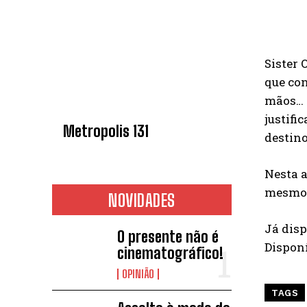
Sister 
que con
mãos… e
justifi
Metropolis 131
destino
Nesta a
mesmo q
NOVIDADES
Já dis
O presente não é
Disponí
cinematográfico!
OPINIÃO
TAGS