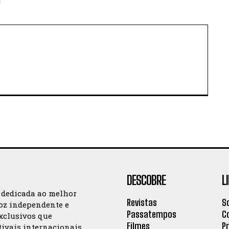
DESCOBRE
L
 dedicada ao melhor
Revistas
S
oz independente e
Passatempos
C
exclusivos que
Filmes
P
tivais internacionais