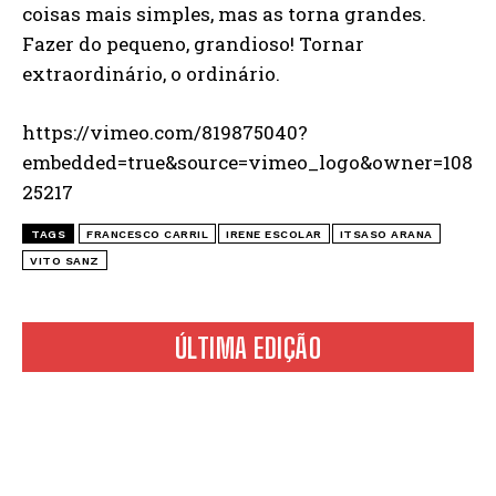
coisas mais simples, mas as torna grandes.
Fazer do pequeno, grandioso! Tornar
extraordinário, o ordinário.
https://vimeo.com/819875040?
embedded=true&source=vimeo_logo&owner=108
25217
TAGS
FRANCESCO CARRIL
IRENE ESCOLAR
ITSASO ARANA
VITO SANZ
ÚLTIMA EDIÇÃO