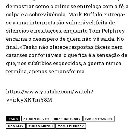
de mostrar como o crime se entrelaça com a fé, a
culpa e a sobrevivência. Mark Ruffalo entrega-
se a uma interpretação vulnerável, feita de
silêncios e hesitações, enquanto Tom Pelphrey
encarna o desespero de quem não vê saída. No
final, «Task» não oferece respostas fáceis nem
catarses confortáveis: o que fica é a sensação de
que, nos subúrbios esquecidos, a guerra nunca
termina, apenas se transforma.
https://www.youtube.com/watch?
v=irkyXKTmY8M
TAGS
ALISON OLIVER
BRAD INGELSBY
FABIEN FRANKEL
HBO MAX
THUSO MBEDU
TOM PELPHREY