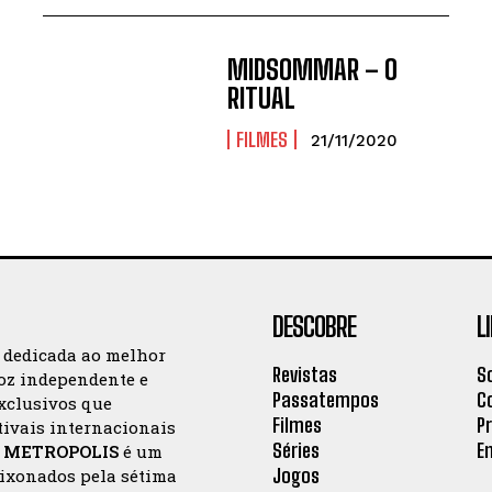
MIDSOMMAR – O
RITUAL
FILMES
21/11/2020
DESCOBRE
L
a dedicada ao melhor
Revistas
S
oz independente e
Passatempos
C
exclusivos que
Filmes
P
tivais internacionais
Séries
E
a
METROPOLIS
é um
Jogos
aixonados pela sétima