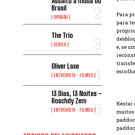
Assalto à moda do
Brasil
Para pr
OPINIÃO
para te
própri
The Trio
desbloq
SÉRIES
e, se u
reconst
transfe
Oliver Laxe
escolha
ENTREVISTA - FILMES
13 Dias, 13 Noites –
Roschdy Zem
Kestar
ENTREVISTA - FILMES
muitos 
paddock
paddock