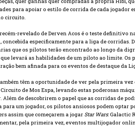
eças, quer ganhas quer compradas à própria Hibi, qu
ades para apoiar o estilo de corrida de cada jogador
*
o circuito.
Concordo com a
Política de privacidade.
Vais receber informação sobre futuros passatempos.
 recém-revelado de Derven Acos é o teste definitivo 
 concebida especificamente para a liga de corridas.
rias que os pilotos terão encontrado ao longo da di
ENVIAR
 que levará as habilidades de um piloto ao limite. Os 
ração bem afinada para os eventos de destaque da Lig
também têm a oportunidade de ver pela primeira vez 
 Circuito de Mos Espa, levando estas poderosas máqu
r. Além de descobrirem o papel que as corridas de 
a para um jogador, os pilotos ansiosos podem optar 
ers assim que começarem a jogar
Star Wars
: Galactic
entar, pela primeira vez, eventos multijogador onli