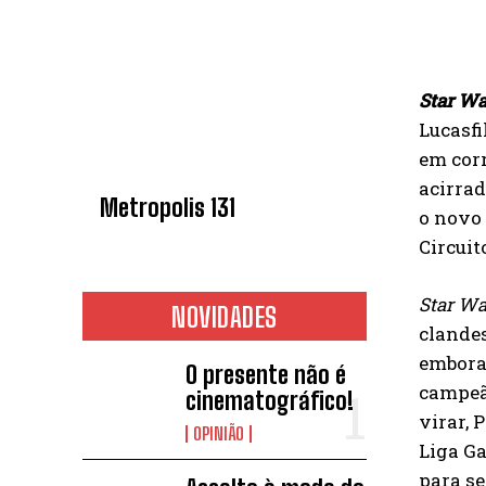
Star Wa
Lucasfi
em corr
acirrad
Metropolis 131
o novo 
Circuit
Star Wa
NOVIDADES
clandes
embora 
O presente não é
campeão
cinematográfico!
virar, 
OPINIÃO
Liga Ga
para s