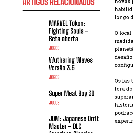
ARTIGOS RELACIONADOS
novas p
habilid
longo d
MARVEL Tōkon:
Fighting Souls –
O local
Beta aberta
medida,
JOGOS
planetá
desafio
Wuthering Waves
configu
Versão 3.5
JOGOS
Os fãs 
fora do
Super Meat Boy 3D
supera
JOGOS
históri
podrac
JDM: Japanese Drift
experim
Master – DLC