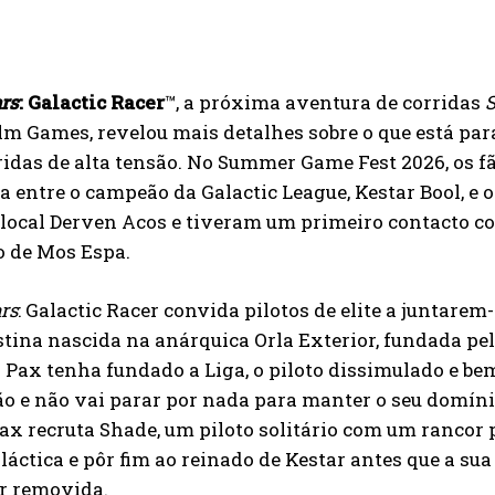
rs
: Galactic Racer
™, a próxima aventura de corridas
S
lm Games, revelou mais detalhes sobre o que está par
idas de alta tensão. No Summer Game Fest 2026, os f
a entre o campeão da Galactic League, Kestar Bool, e
local Derven Acos e tiveram um primeiro contacto co
o de Mos Espa.
rs
: Galactic Racer convida pilotos de elite a juntarem
tina nascida na anárquica Orla Exterior, fundada pel
Pax tenha fundado a Liga, o piloto dissimulado e bem
 e não vai parar por nada para manter o seu domínio
Pax recruta Shade, um piloto solitário com um rancor 
láctica e pôr fim ao reinado de Kestar antes que a s
er removida.