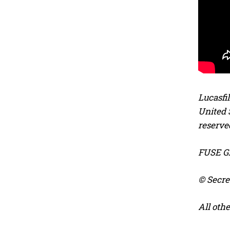
Lucasfi
United S
reserve
FUSE GA
© Secre
All oth