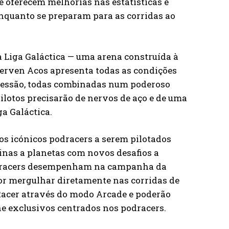
e oferecem melhorias nas estatísticas e
 enquanto se preparam para as corridas ao
na Liga Galáctica — uma arena construída à
 Derven Acos apresenta todas as condições
gressão, todas combinadas num poderoso
pilotos precisarão de nervos de aço e de uma
a Galáctica.
os icónicos podracers a serem pilotados
inas a planetas com novos desafios a
podracers desempenham na campanha da
por mergulhar diretamente nas corridas de
 Racer através do modo Arcade e poderão
ne exclusivos centrados nos podracers.