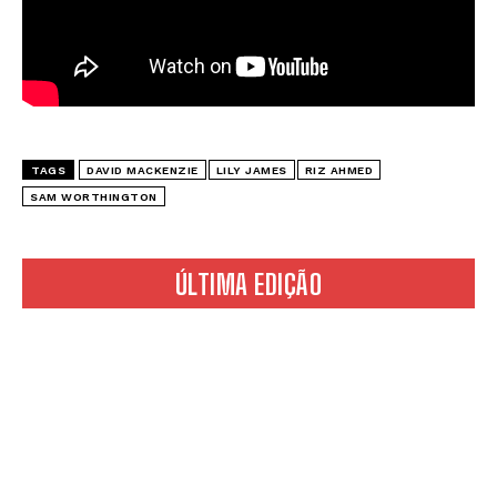
TAGS
DAVID MACKENZIE
LILY JAMES
RIZ AHMED
SAM WORTHINGTON
ÚLTIMA EDIÇÃO