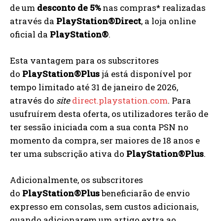
de um
desconto de 5%
nas compras* realizadas
através da
PlayStation®Direct
, a loja online
oficial da
PlayStation®
.
Esta vantagem para os subscritores
do
PlayStation®Plus
já está disponível por
tempo limitado até 31 de janeiro de 2026,
através do
site
direct.playstation.com
. Para
usufruírem desta oferta, os utilizadores terão de
ter sessão iniciada com a sua conta PSN no
momento da compra, ser maiores de 18 anos e
ter uma subscrição ativa do
PlayStation®Plus
.
Adicionalmente, os subscritores
do
PlayStation®Plus
beneficiarão de envio
expresso em consolas, sem custos adicionais,
quando adicionarem um artigo extra ao