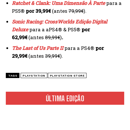
Ratchet & Clank: Uma Dimensão À Parte
para a
PS5®
por 39,99€
(antes
79,99€
).
Sonic Racing: CrossWorlds Edição Digital
Deluxe
para a aPS4® & PS5®
por
62,99€
(antes
89,99€
)
.
The Last of Us Parte II
para a PS4®
por
29,99€
(antes
39,99€
).
TAGS
PLAYSTATION
PLAYSTATION STORE
ÚLTIMA EDIÇÃO