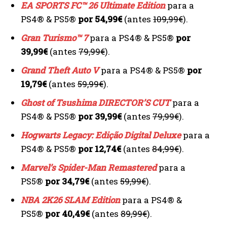
EA SPORTS FC™ 26 Ultimate Edition
para a
PS4® & PS5®
por 54,99€
(antes
109,99€
).
Gran Turismo™ 7
para a PS4® & PS5®
por
39,99€
(antes
79,99€
).
Grand Theft Auto V
para a PS4® & PS5®
por
19,79€
(antes
59,99€
).
Ghost of Tsushima DIRECTOR’S CUT
para a
PS4® & PS5®
por 39,99€
(antes
79,99€
).
Hogwarts Legacy: Edição Digital Deluxe
para a
PS4® & PS5®
por 12,74€
(antes
84,99€
).
Marvel’s Spider-Man Remastered
para a
PS5®
por 34,79€
(antes
59,99€
).
NBA 2K26 SLAM Edition
para a PS4® &
PS5®
por 40,49€
(antes
89,99€
).