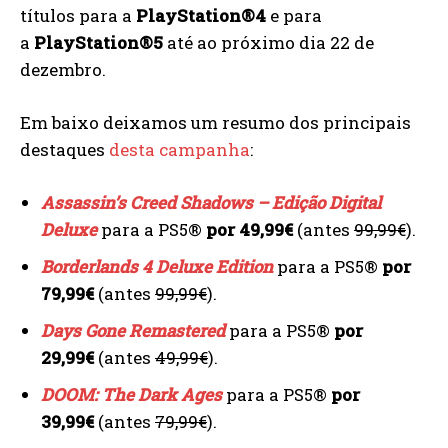
títulos para a
PlayStation®4
e para
a
PlayStation®5
até ao próximo dia 22 de
dezembro.
Em baixo deixamos um resumo dos principais
destaques
desta campanha
:
Assassin’s Creed Shadows – Edição Digital
Deluxe
para a PS5®
por 49,99€
(antes
99,99€
).
Borderlands 4 Deluxe Edition
para a PS5®
por
79,99€
(antes
99,99€
).
Days Gone Remastered
para a PS5®
por
29,99€
(antes
49,99€
).
DOOM: The Dark Ages
para a PS5®
por
39,99€
(antes
79,99€
).