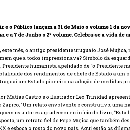
r e o Público lançam a 31 de Maio o volume 1 da nov
ha
, e a 7 de Junho o 2º volume. Celebra-se a vida de u
 este mês, o antigo presidente uruguaio José Mujica, 
mem que a todos impressionava? Símbolo da esquerda 
o, Presidente humanista apelidado de “o Presidente m
otalidade dos rendimentos de chefe de Estado a um p
Uruguai um Estado pioneiro na adoção de medidas pro
tor Matías Castro e o ilustrador Leo Trinidad aprese
 Zapico, ”Um relato envolvente e construtivo, uma nar
 quem os autores agradecem no início do livro, “Esta
posta, um retrato fiel de Pepe Mujica que também d
XX e esboça o rosto do novo país. Aqui estão os dilem