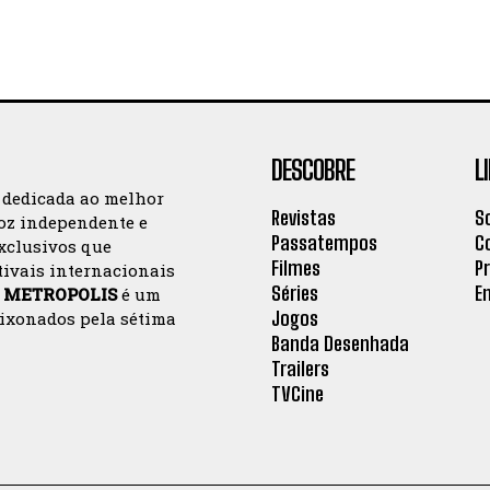
DESCOBRE
L
 dedicada ao melhor
Revistas
S
oz independente e
Passatempos
C
exclusivos que
Filmes
P
tivais internacionais
Séries
E
a
METROPOLIS
é um
Jogos
aixonados pela sétima
Banda Desenhada
Trailers
TVCine