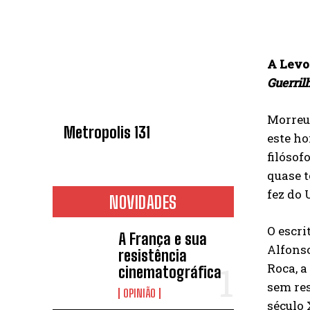
A Levoi
Guerril
Morreu,
Metropolis 131
este ho
filósof
quase t
fez do 
NOVIDADES
O escri
A França e sua
Alfonso
resistência
Roca, a
cinematográfica
sem res
OPINIÃO
século 