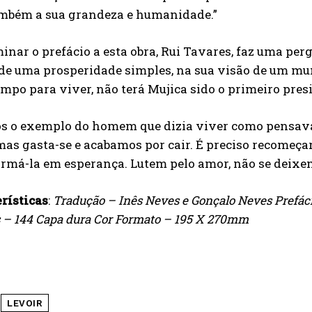
mbém a sua grandeza e humanidade.”
inar o prefácio a esta obra, Rui Tavares, faz uma per
 de uma prosperidade simples, na sua visão de um 
mpo para viver, não terá Mujica sido o primeiro pres
s o exemplo do homem que dizia viver como pensava 
 mas gasta-se e acabamos por cair. É preciso recomeçar
rmá-la em esperança. Lutem pelo amor, não se deixem
rísticas
:
Tradução – Inês Neves e Gonçalo Neves Prefáci
 – 144 Capa dura Cor Formato – 195 X 270mm
LEVOIR