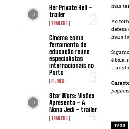
mas ta
Her Private Hell –
trailer
Ao term
TRAILERS
defesa
mais te
Cinema como
ferramenta de
educação reúne
Sigamo
especialistas
é bela,
internacionais no
transfo
Porto
FILMES
Caracte
páginas
Star Wars: Visões
Apresenta – A
Nona Jedi – trailer
TRAILERS
TAGS