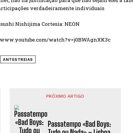
rnet, não há justificação para que não sejam eles a f
articipações verdadeiramente individuais
tsushi Nishijima Cortesia: NEON
//www.youtube.com/watch?v=j0BWAgnXK3c
ANTESTREIAS
PRÓXIMO ARTIGO
Passatempo «Bad Boys:
Tudo ou Nada» – Lisboa