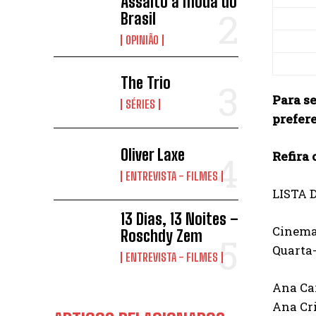
Assalto à moda do
Brasil
OPINIÃO
The Trio
Para se
SÉRIES
prefer
Oliver Laxe
Refira 
ENTREVISTA - FILMES
LISTA 
13 Dias, 13 Noites –
Cinemas
Roschdy Zem
Quarta-
ENTREVISTA - FILMES
Ana Ca
Ana Cr