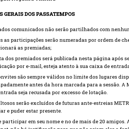
S GERAIS DOS PASSATEMPOS
ados comunicados não serão partilhados com nenhu
s as participações serão numeradas por ordem de c
cionará as premiadas;
sta dos premiados será publicada nesta página após ser
icação por e-mail, esteja atento à sua caixa de entrada
onvites são sempre válidos no limite dos lugares dis
padamente antes da hora marcada para a sessão. A 
entrada seja recusada por excesso de lotação.
altosos serão excluídos de futuras ante-estreias METR
jar e puder estar presente.
e participar em seu nome e no de mais de 20 amigos. 