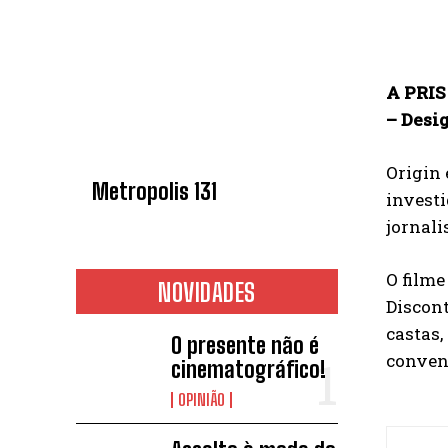
A PRIS 
– Desi
Origin 
Metropolis 131
investi
jornali
O filme
NOVIDADES
Discont
castas,
O presente não é
conven
cinematográfico!
OPINIÃO