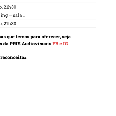
o, 21h30
ng – sala 1
o, 21h30
as que temos para oferecer, seja
is da PRIS Audiovisuais
FB e
IG
Preconceito
»
.