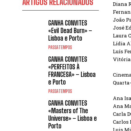
ARTIGOS RELACIONADOS
Diana 
Fernan
João P
GANHA CONVITES
José E
«Evil Dead Burn» –
Laura 
Lisboa e Porto
Lídia 
PASSATEMPOS
Luís Fe
GANHA CONVITES
Vitóri
«PERFEITOS À
FRANCESA» – Lisboa
Cinema
e Porto
Quarta-
PASSATEMPOS
Ana Isa
GANHA CONVITES
Ana Mar
«Masters of The
Carla D
Universe» – Lisboa e
Carlos 
Porto
Luis Mi