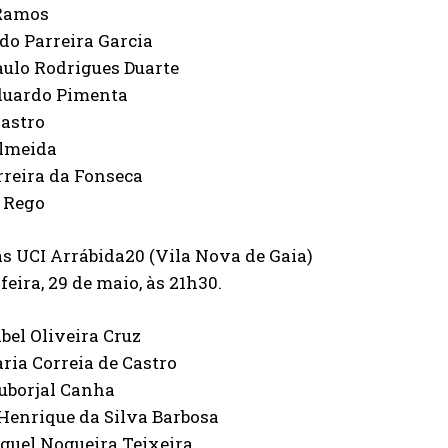
Ramos
do Parreira Garcia
aulo Rodrigues Duarte
duardo Pimenta
Castro
Almeida
rreira da Fonseca
a Rego
s UCI Arrábida20 (Vila Nova de Gaia)
feira, 29 de maio, às 21h30.
bel Oliveira Cruz
ia Correia de Castro
uborjal Canha
Henrique da Silva Barbosa
guel Nogueira Teixeira