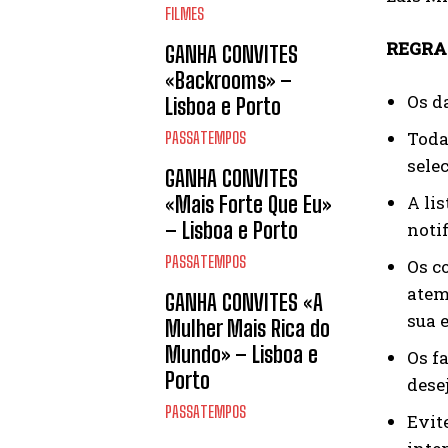
FILMES
REGRA
GANHA CONVITES
«Backrooms» –
Os d
Lisboa e Porto
Toda
PASSATEMPOS
sele
GANHA CONVITES
A li
«Mais Forte Que Eu»
– Lisboa e Porto
notif
PASSATEMPOS
Os c
atem
GANHA CONVITES «A
sua 
Mulher Mais Rica do
Mundo» – Lisboa e
Os f
Porto
dese
PASSATEMPOS
Evit