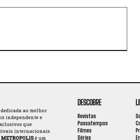
DESCOBRE
L
 dedicada ao melhor
Revistas
S
oz independente e
Passatempos
C
exclusivos que
Filmes
P
tivais internacionais
Séries
E
a
METROPOLIS
é um