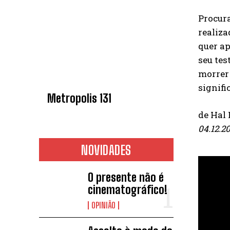
Procur
realiza
quer a
seu tes
morrer 
signifi
Metropolis 131
de Hal
04.12.2
NOVIDADES
O presente não é
cinematográfico!
OPINIÃO