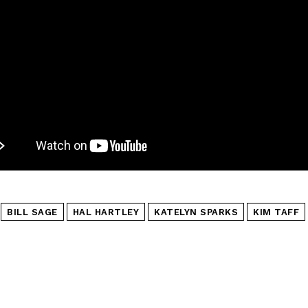
*
Concordo com a
Política de privacidade.
Vais receber informação sobre futuros passatempos.
ENVIAR
BILL SAGE
HAL HARTLEY
KATELYN SPARKS
KIM TAFF