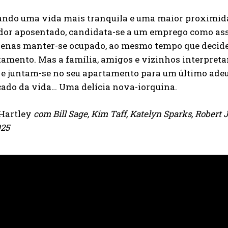
ando uma vida mais tranquila e uma maior proximida
dor aposentado, candidata-se a um emprego como assi
penas manter-se ocupado, ao mesmo tempo que decide 
tamento. Mas a família, amigos e vizinhos interpreta
e juntam-se no seu apartamento para um último adeus 
cado da vida… Uma delícia nova-iorquina.
 Hartley
com Bill Sage, Kim Taff, Katelyn Sparks, Robert J
025