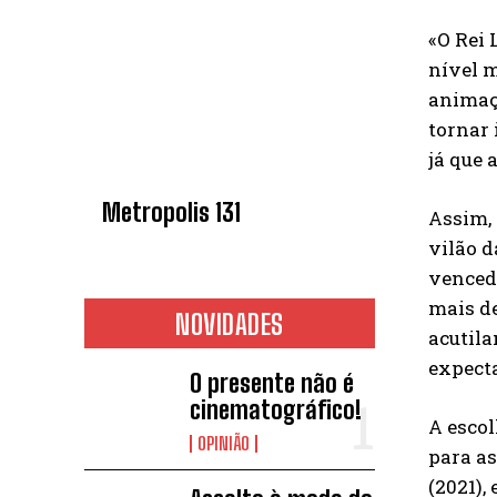
«O Rei 
nível m
animaçã
tornar 
já que 
Metropolis 131
Assim, 
vilão d
venced
mais de
NOVIDADES
acutila
expecta
O presente não é
cinematográfico!
A escol
OPINIÃO
para as
(2021),