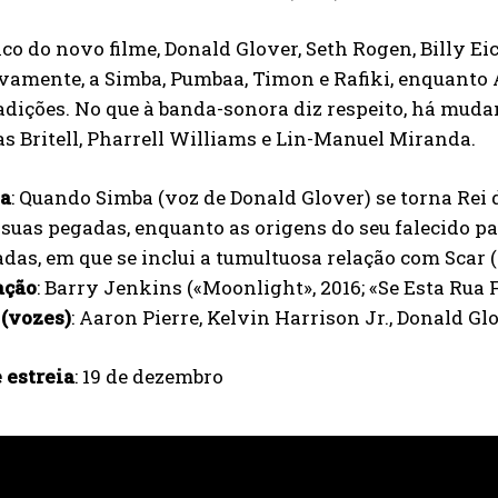
co do novo filme, Donald Glover, Seth Rogen, Billy E
vamente, a Simba, Pumbaa, Timon e Rafiki, enquanto A
dições. No que à banda-sonora diz respeito, há mud
s Britell, Pharrell Williams e Lin-Manuel Miranda.
ia
: Quando Simba (voz de Donald Glover) se torna Rei 
 suas pegadas, enquanto as origens do seu falecido pa
das, em que se inclui a tumultuosa relação com Scar (
ação
: Barry Jenkins («Moonlight», 2016; «Se Esta Rua F
 (vozes)
: Aaron Pierre, Kelvin Harrison Jr., Donald Gl
 estreia
: 19 de dezembro