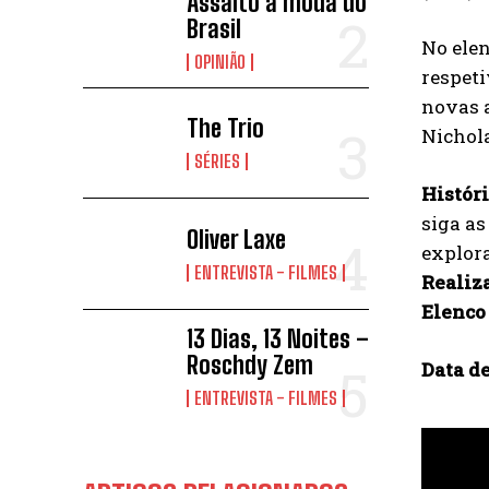
Assalto à moda do
Brasil
No elen
OPINIÃO
respeti
novas a
The Trio
Nichola
SÉRIES
Histór
siga as
Oliver Laxe
explora
ENTREVISTA - FILMES
Realiz
Elenco
13 Dias, 13 Noites –
Roschdy Zem
Data de
ENTREVISTA - FILMES