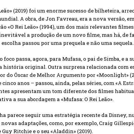
Leão» (2019) foi um enorme sucesso de bilheteira, arr
undial. A obra, de Jon Favreau, era a nova versão, em
o «O Rei Leão» (1994), um dos mais relevantes filme
inevitável a produção de um novo filme, mas há, de fa
a escolha passou por uma prequela e não uma sequela.
o foco passa, agora, para Mufasa, o pai de Simba, e a s
a história original. Outra surpresa relacionada com es
or do Óscar de Melhor Argumento por «Moonlight» (20
 cinco anos – passou, ainda, pelas séries, com «A Est
ntes apresentam um tom diferente dos filmes habituai
tiva a sua abordagem a «Mufasa: O Rei Leão».
ha parece seguir uma estratégia recente da Disney, 
 novas adaptações, como, por exemplo, Craig Gillespie (
 e Guy Ritchie e o seu «Aladdin» (2019).