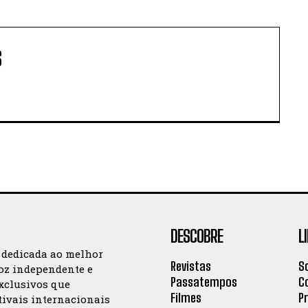
S
DESCOBRE
L
 dedicada ao melhor
Revistas
S
oz independente e
Passatempos
C
exclusivos que
Filmes
P
tivais internacionais