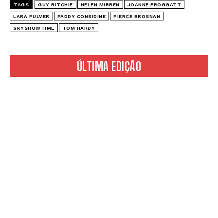
TAGS
GUY RITCHIE
HELEN MIRREN
JOANNE FROGGATT
LARA PULVER
PADDY CONSIDINE
PIERCE BROSNAN
SKYSHOWTIME
TOM HARDY
ÚLTIMA EDIÇÃO