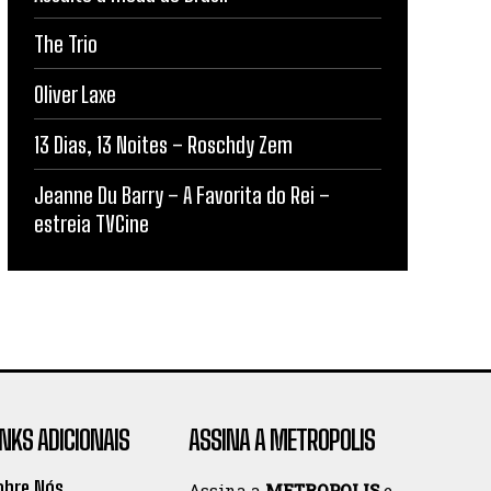
The Trio
Oliver Laxe
13 Dias, 13 Noites – Roschdy Zem
Jeanne Du Barry – A Favorita do Rei –
estreia TVCine
INKS ADICIONAIS
ASSINA A METROPOLIS
obre Nós
Assina a
METROPOLIS
e