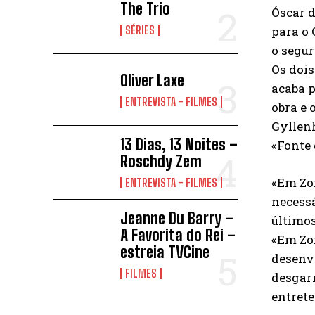
The Trio
Óscar d
para o 
SÉRIES
o segur
Os dois
Oliver Laxe
acaba p
ENTREVISTA - FILMES
obra e 
Gyllenh
13 Dias, 13 Noites –
«Fonte 
Roschdy Zem
«Em Zon
ENTREVISTA - FILMES
necessá
Jeanne Du Barry –
últimos
A Favorita do Rei –
«Em Zon
estreia TVCine
desenv
FILMES
desgarr
entrete