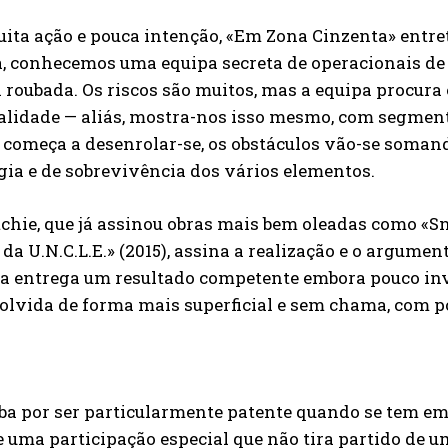
ta ação e pouca intenção, «Em Zona Cinzenta» entret
, conhecemos uma equipa secreta de operacionais de 
 roubada. Os riscos são muitos, mas a equipa procura
alidade — aliás, mostra-nos isso mesmo, com segmen
 começa a desenrolar-se, os obstáculos vão-se soman
gia e de sobrevivência dos vários elementos.
chie, que já assinou obras mais bem oleadas como «Sn
da U.N.C.L.E.» (2015), assina a realização e o argumen
a entrega um resultado competente embora pouco inve
olvida de forma mais superficial e sem chama, com 
aba por ser particularmente patente quando se tem 
 uma participação especial que não tira partido de u