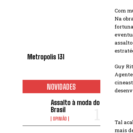
Com mui
Na obra
fortuna
eventu
assalto
estraté
Metropolis 131
Guy Rit
Agente 
cineast
NOVIDADES
desenv
Assalto à moda do
Brasil
OPINIÃO
Tal ac
mais de