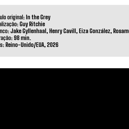
ulo original
: In the Grey
alização
: Guy Ritchie
enco
: Jake Gyllenhaal, Henry Cavill, Eiza González, Rosa
ração
: 98 min.
ís
: Reino-Unido/EUA, 2026