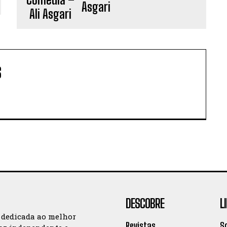
Asgari
S
DESCOBRE
L
 dedicada ao melhor
Revistas
S