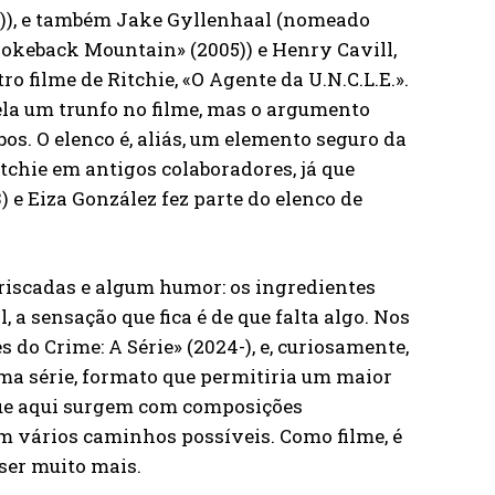
14)), e também Jake Gyllenhaal (nomeado
rokeback Mountain» (2005)) e Henry Cavill,
o filme de Ritchie, «O Agente da U.N.C.L.E.».
ela um trunfo no filme, mas o argumento
bos. O elenco é, aliás, um elemento seguro da
itchie em antigos colaboradores, já que
 e Eiza González fez parte do elenco de
riscadas e algum humor: os ingredientes
, a sensação que fica é de que falta algo. Nos
 do Crime: A Série» (2024-), e, curiosamente,
ma série, formato que permitiria um maior
que aqui surgem com composições
om vários caminhos possíveis. Como filme, é
ser muito mais.