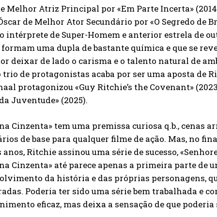
e Melhor Atriz Principal por «Em Parte Incerta» (20
Óscar de Melhor Ator Secundário por «O Segredo de B
o intérprete de Super-Homem e anterior estrela de outr
 formam uma dupla de bastante química e que se rev
or deixar de lado o carisma e o talento natural de am
*
o trio de protagonistas acaba por ser uma aposta de R
Concordo com a
Política de privacidade.
aal protagonizou «Guy Ritchie’s the Covenant» (2023)
Vais receber informação sobre futuros passatempos.
da Juventude» (2025).
a Cinzenta» tem uma premissa curiosa q.b., cenas ar
ENVIAR
rios de base para qualquer filme de ação. Mas, no final
 anos, Ritchie assinou uma série de sucesso, «Senhores
a Cinzenta» até parece apenas a primeira parte de u
olvimento da história e das próprias personagens, 
adas. Poderia ter sido uma série bem trabalhada e c
nimento eficaz, mas deixa a sensação de que poderia 