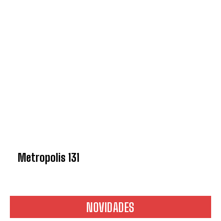
Concordo com a
Política de
privacidade.
Vais receber informação sobre futuros
passatempos.
ENVIAR
Metropolis 131
NOVIDADES