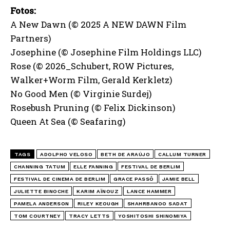
Fotos:
A New Dawn (© 2025 A NEW DAWN Film
Partners)
Josephine (© Josephine Film Holdings LLC)
Rose (© 2026_Schubert, ROW Pictures,
Walker+Worm Film, Gerald Kerkletz)
No Good Men (© Virginie Surdej)
Rosebush Pruning (© Felix Dickinson)
Queen At Sea (© Seafaring)
TAGS
ADOLPHO VELOSO
BETH DE ARAÚJO
CALLUM TURNER
CHANNING TATUM
ELLE FANNING
FESTIVAL DE BERLIM
FESTIVAL DE CINEMA DE BERLIM
GRACE PASSÔ
JAMIE BELL
JULIETTE BINOCHE
KARIM AÏNOUZ
LANCE HAMMER
PAMELA ANDERSON
RILEY KEOUGH
SHAHRBANOO SADAT
TOM COURTNEY
TRACY LETTS
YOSHITOSHI SHINOMIYA